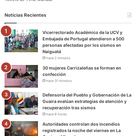
b
t
u
a
g
o
Noticias Recientes
o
e
b
g
r
k
Vicerrectorado Académico de la UCV y
o
r
e
r
a
Embajada de Portugal atendieron a 500
personas afectadas por los sismos en
k
a
m
Naiguatá
hace 2 minutos
m
30 mujeres Carrizaleñas se forman en
confección
hace 31 minutos
Defensoría del Pueblo y Gobernación de La
Guaira evalúan estrategias de atención y
recuperación tras sismos
hace 8 horas
Autoridades controlan dos incendios
registrados la noche del viernes en La