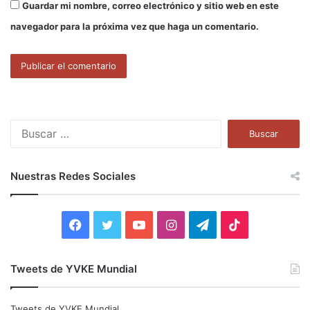
Guardar mi nombre, correo electrónico y sitio web en este
navegador para la próxima vez que haga un comentario.
B
u
s
c
Nuestras Redes Sociales
a
r
:
F
T
Y
I
T
T
a
w
o
n
e
i
Tweets de YVKE Mundial
c
i
u
s
l
k
e
t
T
t
e
T
Tweets de YVKE Mundial