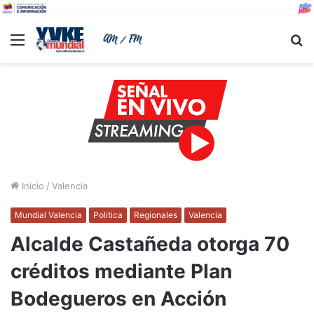
Menu
B
Inicio
/
Valencia
Mundial Valencia
Politica
Regionales
Valencia
Alcalde Castañeda otorga 70
créditos mediante Plan
Bodegueros en Acción