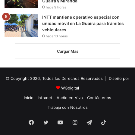
Guaira y Miranda
hace 9 horas
INTT mantiene operativo especial con
unidad móvil en La Guaira para trámites
vehiculares
hace 10 horas
Cargar Mas
© Copyright 2026, Todos los Derechos Reservados | Diseño por
WGdigital
Inicio
Intranet
Audio en Vivo
Contáctenos
Trabaja con Nosotros
Facebook
Twitter
YouTube
Instagram
Telegram
TikTok