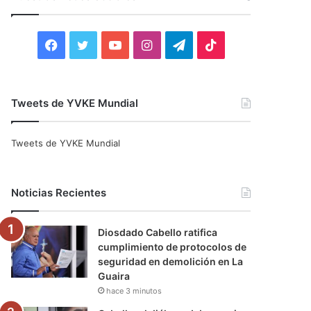
r
:
F
T
Y
I
T
T
a
w
o
n
e
i
c
i
u
s
l
k
Tweets de YVKE Mundial
e
t
T
t
e
T
Tweets de YVKE Mundial
b
t
u
a
g
o
o
e
b
g
r
k
Noticias Recientes
o
r
e
r
a
Diosdado Cabello ratifica
k
a
m
cumplimiento de protocolos de
seguridad en demolición en La
m
Guaira
hace 3 minutos