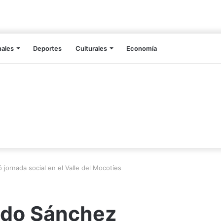
nales
Deportes
Culturales
Economía
ornada social en el Valle del Mocotíes
ldo Sánchez