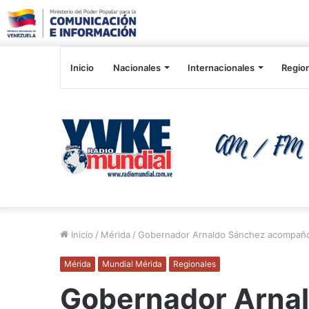
Inicio
Nacionales
Internacionales
Regio
Inicio
/
Mérida
/
Gobernador Arnaldo Sánchez acompañó j
Mérida
Mundial Mérida
Regionales
Gobernador Arna