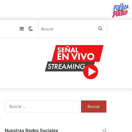
Sidebar
Switch
Buscar
skin
B
u
s
c
a
Nuestras Redes Sociales