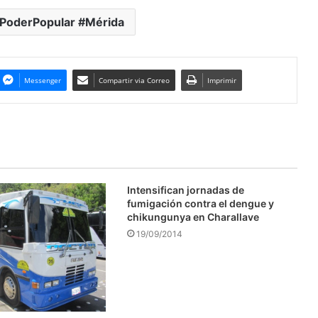
teclas
de
#PoderPopular #Mérida
flecha
arriba/abajo
para
Messenger
Compartir via Correo
Imprimir
aumentar
o
disminuir
el
volumen.
Intensifican jornadas de
fumigación contra el dengue y
chikungunya en Charallave
19/09/2014