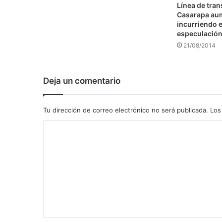
Línea de tra
Casarapa au
incurriendo e
especulació
21/08/2014
Deja un comentario
Tu dirección de correo electrónico no será publicada.
Los
C
o
m
e
n
t
a