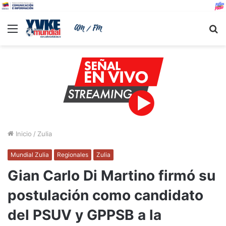
Menu
B
Inicio
/
Zulia
Mundial Zulia
Regionales
Zulia
Gian Carlo Di Martino firmó su
postulación como candidato
del PSUV y GPPSB a la