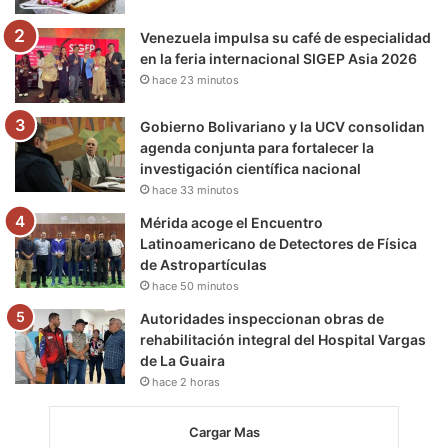
m
Venezuela impulsa su café de especialidad
en la feria internacional SIGEP Asia 2026
hace 23 minutos
Gobierno Bolivariano y la UCV consolidan
agenda conjunta para fortalecer la
investigación científica nacional
hace 33 minutos
Mérida acoge el Encuentro
Latinoamericano de Detectores de Física
de Astropartículas
hace 50 minutos
Autoridades inspeccionan obras de
rehabilitación integral del Hospital Vargas
de La Guaira
hace 2 horas
Cargar Mas