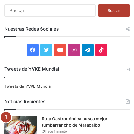
B
u
s
c
Nuestras Redes Sociales
a
r
:
F
T
Y
I
T
T
a
w
o
n
e
i
Tweets de YVKE Mundial
c
i
u
s
l
k
e
t
T
t
e
T
Tweets de YVKE Mundial
b
t
u
a
g
o
Noticias Recientes
o
e
b
g
r
k
Ruta Gastronómica busca mejor
o
r
e
r
a
tumbarrancho de Maracaibo
hace 1 minuto
k
a
m