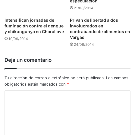
especulación
21/08/2014
Intensifican jornadas de
Privan de libertad a dos
fumigación contra el dengue
involucrados en
y chikungunya en Charallave
contrabando de alimentos en
Vargas
19/09/2014
24/09/2014
Deja un comentario
Tu dirección de correo electrónico no será publicada.
Los campos
obligatorios están marcados con
*
C
o
m
e
n