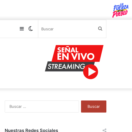
Sidebar
Switch
Buscar
skin
B
u
s
c
a
Nuestras Redes Sociales