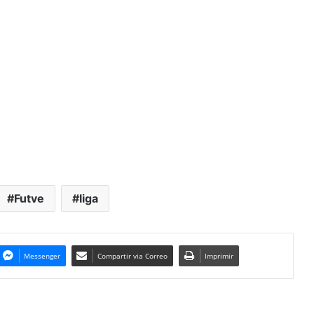
Futve
liga
Messenger
Compartir via Correo
Imprimir