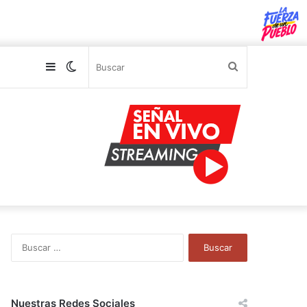
Sidebar
Switch
Buscar
skin
B
u
s
c
a
Nuestras Redes Sociales