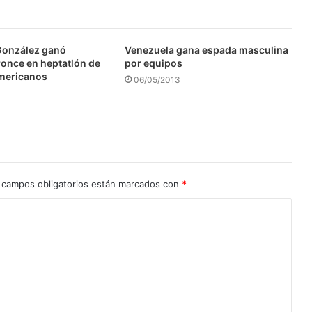
González ganó
Venezuela gana espada masculina
ronce en heptatlón de
por equipos
mericanos
06/05/2013
 campos obligatorios están marcados con
*