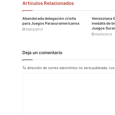
Articulos Relacionados
Abanderada delegación criolla
Venezolana 
para Juegos Parasuramericanos
medalla de b
Juegos Sura
06/05/2013
06/05/2013
Deja un comentario
Tu dirección de correo electrónico no será publicada.
Los
C
o
m
e
n