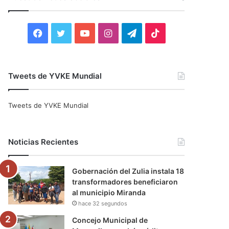
r
:
F
T
Y
I
T
T
a
w
o
n
e
i
c
i
u
s
l
k
Tweets de YVKE Mundial
e
t
T
t
e
T
Tweets de YVKE Mundial
b
t
u
a
g
o
o
e
b
g
r
k
Noticias Recientes
o
r
e
r
a
Gobernación del Zulia instala 18
k
a
m
transformadores beneficiaron
al municipio Miranda
m
hace 32 segundos
Concejo Municipal de