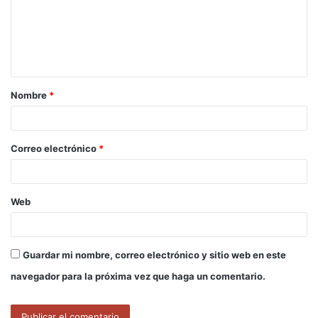
e
n
t
a
Nombre
*
r
i
o
Correo electrónico
*
*
Web
Guardar mi nombre, correo electrónico y sitio web en este
navegador para la próxima vez que haga un comentario.