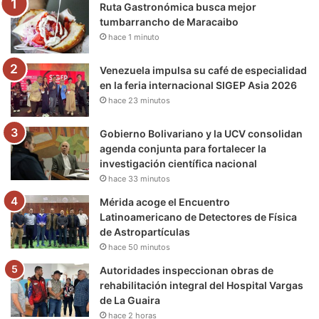
Ruta Gastronómica busca mejor
o
r
e
r
a
tumbarrancho de Maracaibo
hace 1 minuto
k
a
m
m
Venezuela impulsa su café de especialidad
en la feria internacional SIGEP Asia 2026
hace 23 minutos
Gobierno Bolivariano y la UCV consolidan
agenda conjunta para fortalecer la
investigación científica nacional
hace 33 minutos
Mérida acoge el Encuentro
Latinoamericano de Detectores de Física
de Astropartículas
hace 50 minutos
Autoridades inspeccionan obras de
rehabilitación integral del Hospital Vargas
de La Guaira
hace 2 horas