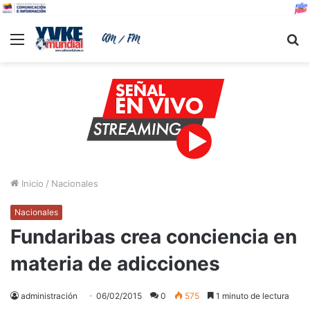
Menu
B
Inicio
/
Nacionales
Nacionales
Fundaribas crea conciencia en
materia de adicciones
administración
06/02/2015
0
575
1 minuto de lectura