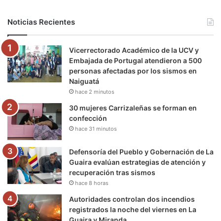
b
t
u
a
g
o
Noticias Recientes
o
e
b
g
r
k
Vicerrectorado Académico de la UCV y
o
r
e
r
a
Embajada de Portugal atendieron a 500
personas afectadas por los sismos en
k
a
m
Naiguatá
hace 2 minutos
m
30 mujeres Carrizaleñas se forman en
confección
hace 31 minutos
Defensoría del Pueblo y Gobernación de La
Guaira evalúan estrategias de atención y
recuperación tras sismos
hace 8 horas
Autoridades controlan dos incendios
registrados la noche del viernes en La
Guaira y Miranda