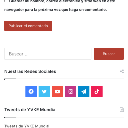
Guardar mi nombre, correo electrónico y sitio web en este
navegador para la próxima vez que haga un comentario.
B
u
s
c
Nuestras Redes Sociales
a
r
:
F
T
Y
I
T
T
a
w
o
n
e
i
Tweets de YVKE Mundial
c
i
u
s
l
k
e
t
T
t
e
T
Tweets de YVKE Mundial