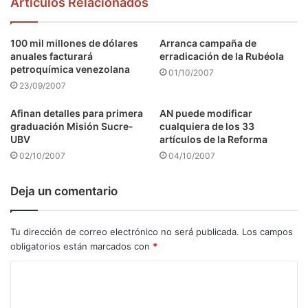
Articulos Relacionados
100 mil millones de dólares
Arranca campaña de
anuales facturará
erradicación de la Rubéola
petroquímica venezolana
01/10/2007
23/09/2007
Afinan detalles para primera
AN puede modificar
graduación Misión Sucre-
cualquiera de los 33
UBV
artículos de la Reforma
02/10/2007
04/10/2007
Deja un comentario
Tu dirección de correo electrónico no será publicada.
Los campos
obligatorios están marcados con
*
C
o