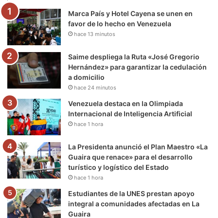
Marca País y Hotel Cayena se unen en
o
r
e
r
a
favor de lo hecho en Venezuela
hace 13 minutos
k
a
m
m
Saime despliega la Ruta «José Gregorio
Hernández» para garantizar la cedulación
a domicilio
hace 24 minutos
Venezuela destaca en la Olimpiada
Internacional de Inteligencia Artificial
hace 1 hora
La Presidenta anunció el Plan Maestro «La
Guaira que renace» para el desarrollo
turístico y logístico del Estado
hace 1 hora
Estudiantes de la UNES prestan apoyo
integral a comunidades afectadas en La
Guaira