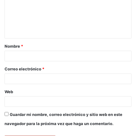
m
e
n
t
a
Nombre
*
r
i
o
Correo electrónico
*
*
Web
Guardar mi nombre, correo electrónico y sitio web en este
navegador para la próxima vez que haga un comentario.