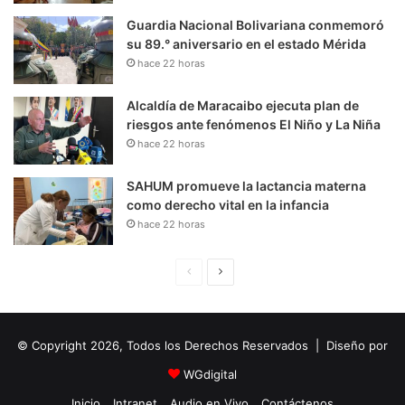
Guardia Nacional Bolivariana conmemoró
su 89.° aniversario en el estado Mérida
hace 22 horas
Alcaldía de Maracaibo ejecuta plan de
riesgos ante fenómenos El Niño y La Niña
hace 22 horas
SAHUM promueve la lactancia materna
como derecho vital en la infancia
hace 22 horas
P
S
á
i
g
g
© Copyright 2026, Todos los Derechos Reservados | Diseño por
i
u
n
i
WGdigital
a
e
Inicio
Intranet
Audio en Vivo
Contáctenos