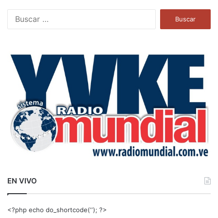
B
u
s
c
a
r
:
EN VIVO
<?php echo do_shortcode(‘‘); ?>