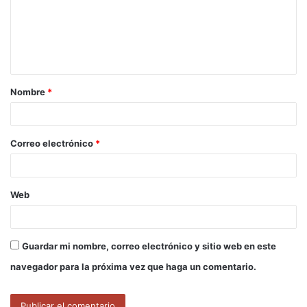
e
n
t
a
Nombre
*
r
i
o
Correo electrónico
*
*
Web
Guardar mi nombre, correo electrónico y sitio web en este
navegador para la próxima vez que haga un comentario.