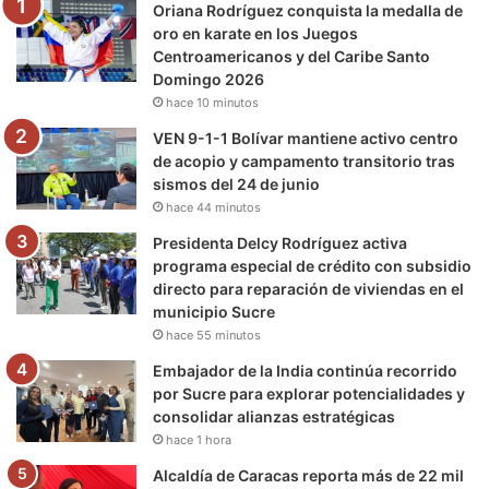
Oriana Rodríguez conquista la medalla de
o
r
e
r
a
oro en karate en los Juegos
Centroamericanos y del Caribe Santo
k
a
m
Domingo 2026
hace 10 minutos
m
VEN 9-1-1 Bolívar mantiene activo centro
de acopio y campamento transitorio tras
sismos del 24 de junio
hace 44 minutos
Presidenta Delcy Rodríguez activa
programa especial de crédito con subsidio
directo para reparación de viviendas en el
municipio Sucre
hace 55 minutos
Embajador de la India continúa recorrido
por Sucre para explorar potencialidades y
consolidar alianzas estratégicas
hace 1 hora
Alcaldía de Caracas reporta más de 22 mil