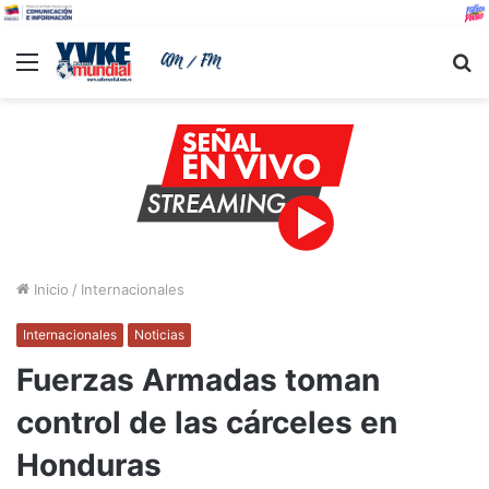
Menu
B
Inicio
/
Internacionales
Internacionales
Noticias
Fuerzas Armadas toman
control de las cárceles en
Honduras