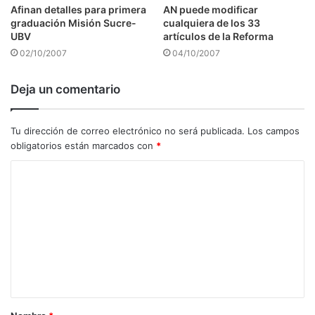
Afinan detalles para primera
AN puede modificar
graduación Misión Sucre-
cualquiera de los 33
UBV
artículos de la Reforma
02/10/2007
04/10/2007
Deja un comentario
Tu dirección de correo electrónico no será publicada.
Los campos
obligatorios están marcados con
*
C
o
m
e
n
t
a