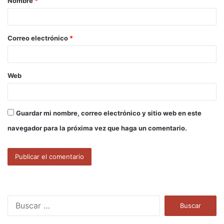
Nombre
*
r
i
o
Correo electrónico
*
*
Web
Guardar mi nombre, correo electrónico y sitio web en este
navegador para la próxima vez que haga un comentario.
B
u
s