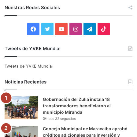
c
Nuestras Redes Sociales
a
r
:
F
T
Y
I
T
T
a
w
o
n
e
i
Tweets de YVKE Mundial
c
i
u
s
l
k
e
t
T
t
e
T
Tweets de YVKE Mundial
b
t
u
a
g
o
Noticias Recientes
o
e
b
g
r
k
Gobernación del Zulia instala 18
o
r
e
r
a
transformadores beneficiaron al
municipio Miranda
k
a
m
hace 32 segundos
m
Concejo Municipal de Maracaibo aprobó
créditos adicionales para inversión y