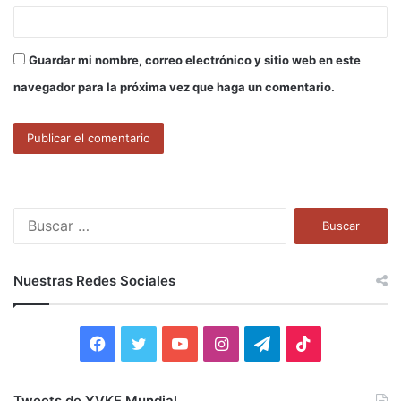
Guardar mi nombre, correo electrónico y sitio web en este
navegador para la próxima vez que haga un comentario.
B
u
s
c
Nuestras Redes Sociales
a
r
:
F
T
Y
I
T
T
a
w
o
n
e
i
Tweets de YVKE Mundial