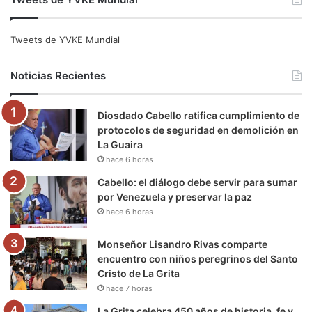
c
i
u
s
l
k
e
t
T
t
e
T
Tweets de YVKE Mundial
b
t
u
a
g
o
Noticias Recientes
o
e
b
g
r
k
Diosdado Cabello ratifica cumplimiento de
o
r
e
r
a
protocolos de seguridad en demolición en
La Guaira
k
a
m
hace 6 horas
m
Cabello: el diálogo debe servir para sumar
por Venezuela y preservar la paz
hace 6 horas
Monseñor Lisandro Rivas comparte
encuentro con niños peregrinos del Santo
Cristo de La Grita
hace 7 horas
La Grita celebra 450 años de historia, fe y