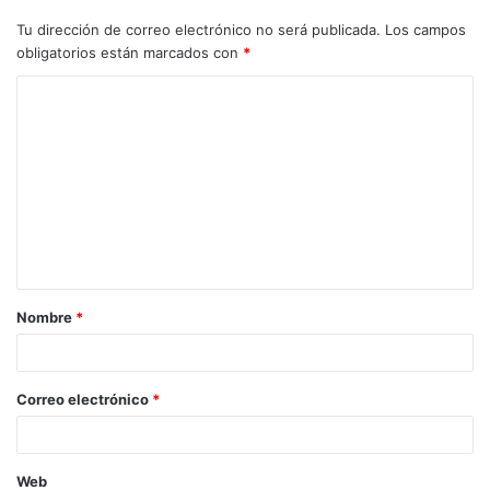
Tu dirección de correo electrónico no será publicada.
Los campos
obligatorios están marcados con
*
C
o
m
e
n
t
a
Nombre
*
r
i
o
Correo electrónico
*
*
Web