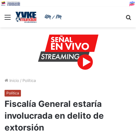
Menu
B
Inicio
/
Política
Política
Fiscalía General estaría
involucrada en delito de
extorsión