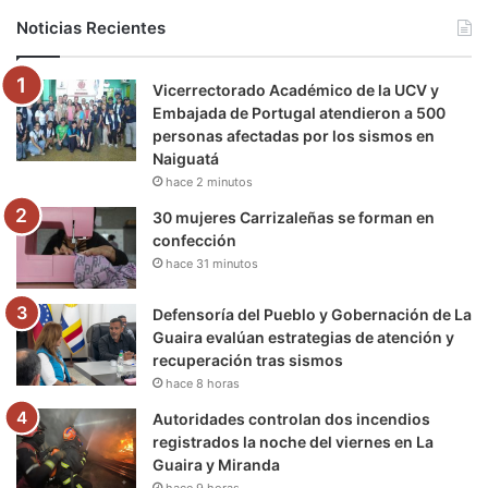
b
t
u
a
g
o
Noticias Recientes
o
e
b
g
r
k
Vicerrectorado Académico de la UCV y
o
r
e
r
a
Embajada de Portugal atendieron a 500
personas afectadas por los sismos en
k
a
m
Naiguatá
hace 2 minutos
m
30 mujeres Carrizaleñas se forman en
confección
hace 31 minutos
Defensoría del Pueblo y Gobernación de La
Guaira evalúan estrategias de atención y
recuperación tras sismos
hace 8 horas
Autoridades controlan dos incendios
registrados la noche del viernes en La
Guaira y Miranda