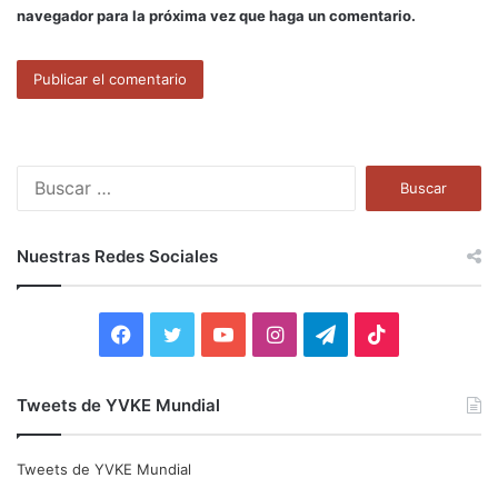
navegador para la próxima vez que haga un comentario.
B
u
s
c
Nuestras Redes Sociales
a
r
:
F
T
Y
I
T
T
a
w
o
n
e
i
Tweets de YVKE Mundial
c
i
u
s
l
k
e
t
T
t
e
T
Tweets de YVKE Mundial