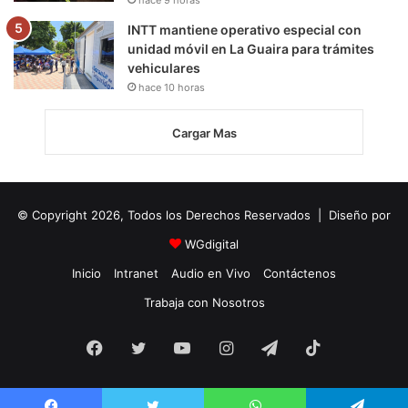
hace 9 horas
INTT mantiene operativo especial con
unidad móvil en La Guaira para trámites
vehiculares
hace 10 horas
Cargar Mas
© Copyright 2026, Todos los Derechos Reservados | Diseño por
WGdigital
Inicio
Intranet
Audio en Vivo
Contáctenos
Trabaja con Nosotros
Facebook
Twitter
YouTube
Instagram
Telegram
TikTok