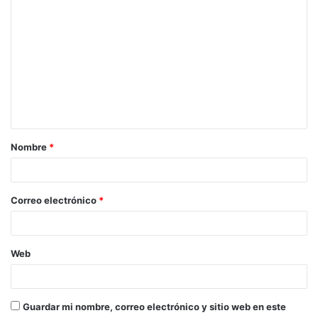
C
o
m
e
n
t
a
Nombre
*
r
i
o
Correo electrónico
*
*
Web
Guardar mi nombre, correo electrónico y sitio web en este