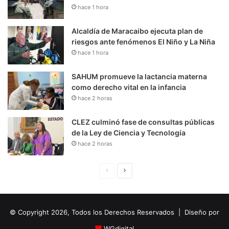
hace 1 hora
Alcaldía de Maracaibo ejecuta plan de
riesgos ante fenómenos El Niño y La Niña
hace 1 hora
SAHUM promueve la lactancia materna
como derecho vital en la infancia
hace 2 horas
CLEZ culminó fase de consultas públicas
de la Ley de Ciencia y Tecnología
hace 2 horas
P
S
á
i
g
g
© Copyright 2026, Todos los Derechos Reservados | Diseño por
i
u
n
i
WGdigital