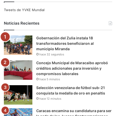
e
t
T
t
e
T
Tweets de YVKE Mundial
b
t
u
a
g
o
Noticias Recientes
o
e
b
g
r
k
Gobernación del Zulia instala 18
o
r
e
r
a
transformadores beneficiaron al
municipio Miranda
k
a
m
hace 32 segundos
m
Concejo Municipal de Maracaibo aprobó
créditos adicionales para inversión y
compromisos laborales
hace 5 minutos
Selección venezolana de fútbol sub-21
conquista la medalla de oro en penaltis
hace 12 minutos
Caracas encamina su candidatura para ser