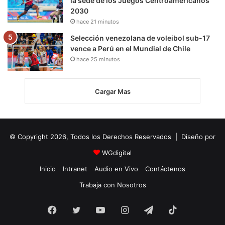
la sede de los Juegos Centroamericanos
2030
hace 21 minutos
Selección venezolana de voleibol sub-17
vence a Perú en el Mundial de Chile
hace 25 minutos
Cargar Mas
© Copyright 2026, Todos los Derechos Reservados | Diseño por
WGdigital
Inicio
Intranet
Audio en Vivo
Contáctenos
Trabaja con Nosotros
Facebook
Twitter
YouTube
Instagram
Telegram
TikTok