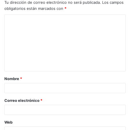
Tu dirección de correo electrónico no será publicada.
Los campos
obligatorios están marcados con
*
C
o
m
e
n
t
a
Nombre
*
r
i
o
Correo electrónico
*
*
Web