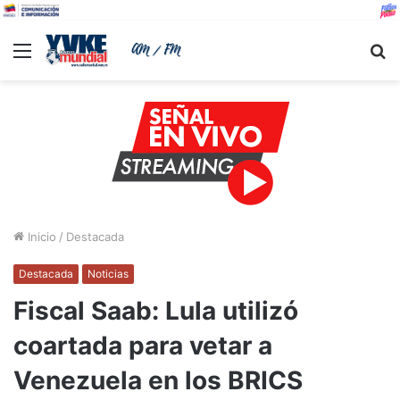
Menu
B
Inicio
/
Destacada
Destacada
Noticias
Fiscal Saab: Lula utilizó
coartada para vetar a
Venezuela en los BRICS