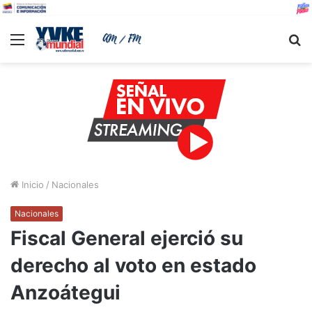
Menu
B
Inicio
/
Nacionales
Nacionales
Fiscal General ejerció su
derecho al voto en estado
Anzoátegui