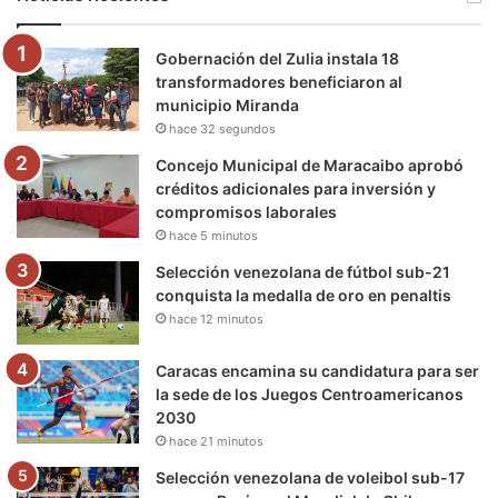
o
e
b
g
r
k
Gobernación del Zulia instala 18
o
r
e
r
a
transformadores beneficiaron al
municipio Miranda
k
a
m
hace 32 segundos
m
Concejo Municipal de Maracaibo aprobó
créditos adicionales para inversión y
compromisos laborales
hace 5 minutos
Selección venezolana de fútbol sub-21
conquista la medalla de oro en penaltis
hace 12 minutos
Caracas encamina su candidatura para ser
la sede de los Juegos Centroamericanos
2030
hace 21 minutos
Selección venezolana de voleibol sub-17