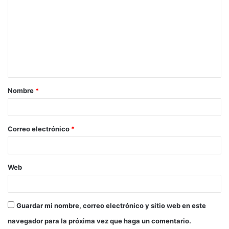
o
m
e
n
t
a
Nombre
*
r
i
o
Correo electrónico
*
*
Web
Guardar mi nombre, correo electrónico y sitio web en este
navegador para la próxima vez que haga un comentario.