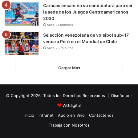
Caracas encamina su candidatura para ser
la sede de los Juegos Centroamericanos
2030
hace 21 minutos
Selección venezolana de voleibol sub-17
vence a Perú en el Mundial de Chile
hace 25 minutos
Cargar Mas
© Copyright 2026, Todos los Derechos Reservados | Diseño por
WGdigital
Inicio
Intranet
Audio en Vivo
Contáctenos
Trabaja con Nosotros