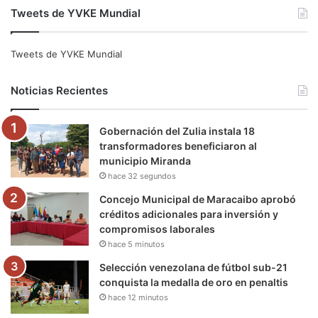
Tweets de YVKE Mundial
c
i
u
s
l
k
e
t
T
t
e
T
Tweets de YVKE Mundial
b
t
u
a
g
o
Noticias Recientes
o
e
b
g
r
k
Gobernación del Zulia instala 18
o
r
e
r
a
transformadores beneficiaron al
municipio Miranda
k
a
m
hace 32 segundos
m
Concejo Municipal de Maracaibo aprobó
créditos adicionales para inversión y
compromisos laborales
hace 5 minutos
Selección venezolana de fútbol sub-21
conquista la medalla de oro en penaltis
hace 12 minutos