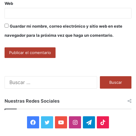
Web
Guardar mi nombre, correo electrónico y sitio web en este
navegador para la próxima vez que haga un comentario.
B
u
s
c
Nuestras Redes Sociales
a
r
:
F
T
Y
I
T
T
a
w
o
n
e
i