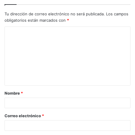
Tu dirección de correo electrónico no será publicada.
Los campos
obligatorios están marcados con
*
C
o
m
e
n
t
a
Nombre
*
r
i
o
Correo electrónico
*
*