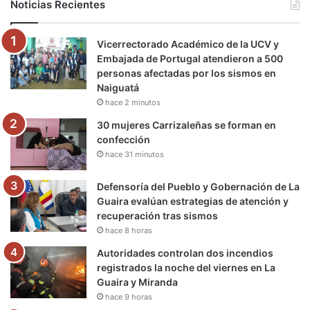
Noticias Recientes
o
e
b
g
r
k
Vicerrectorado Académico de la UCV y
o
r
e
r
a
Embajada de Portugal atendieron a 500
personas afectadas por los sismos en
k
a
m
Naiguatá
hace 2 minutos
m
30 mujeres Carrizaleñas se forman en
confección
hace 31 minutos
Defensoría del Pueblo y Gobernación de La
Guaira evalúan estrategias de atención y
recuperación tras sismos
hace 8 horas
Autoridades controlan dos incendios
registrados la noche del viernes en La
Guaira y Miranda
hace 9 horas