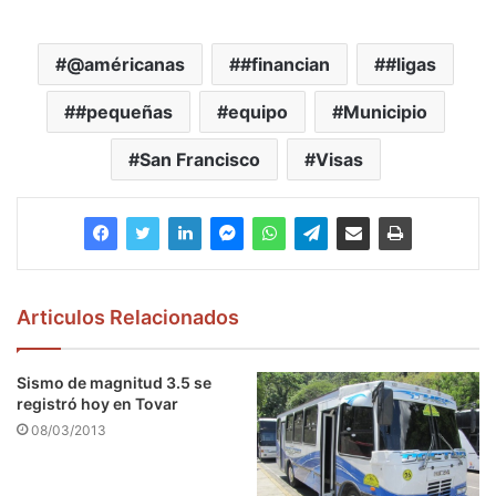
@américanas
#financian
#ligas
#pequeñas
equipo
Municipio
San Francisco
Visas
Articulos Relacionados
Sismo de magnitud 3.5 se
registró hoy en Tovar
08/03/2013