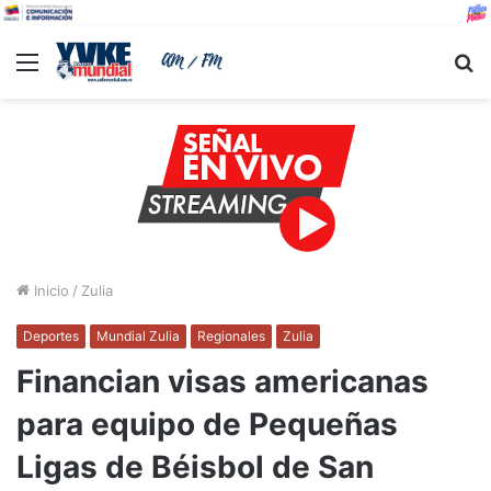
Menu
B
Inicio
/
Zulia
Deportes
Mundial Zulia
Regionales
Zulia
Financian visas americanas
para equipo de Pequeñas
Ligas de Béisbol de San