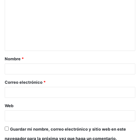
o
m
e
n
t
a
Nombre
*
r
i
o
Correo electrónico
*
*
Web
Guardar mi nombre, correo electrónico y sitio web en este
navegador para la próxima vez que haga un comentario.