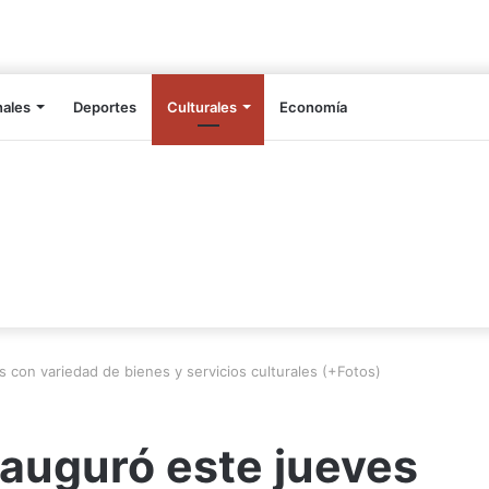
nales
Deportes
Culturales
Economía
 con variedad de bienes y servicios culturales (+Fotos)
nauguró este jueves