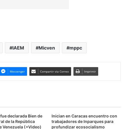
IAEM
Micven
mppc
Messenger
Compartir via Correo
Imprimir
fue declarada Bien de
Inician en Caracas encuentro con
ral de la República
trabajadores de Inparques para
de Venezuela (+Video)
profundizar ecosocialismo