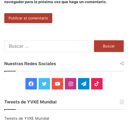
navegador para la próxima vez que haga un comentario.
B
u
s
c
Nuestras Redes Sociales
a
r
:
F
T
Y
I
T
T
a
w
o
n
e
i
Tweets de YVKE Mundial
c
i
u
s
l
k
e
t
T
t
e
T
Tweets de YVKE Mundial