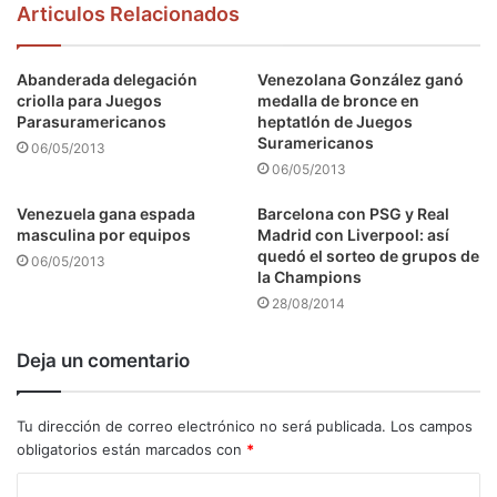
Articulos Relacionados
Abanderada delegación
Venezolana González ganó
criolla para Juegos
medalla de bronce en
Parasuramericanos
heptatlón de Juegos
Suramericanos
06/05/2013
06/05/2013
Venezuela gana espada
Barcelona con PSG y Real
masculina por equipos
Madrid con Liverpool: así
quedó el sorteo de grupos de
06/05/2013
la Champions
28/08/2014
Deja un comentario
Tu dirección de correo electrónico no será publicada.
Los campos
obligatorios están marcados con
*
C