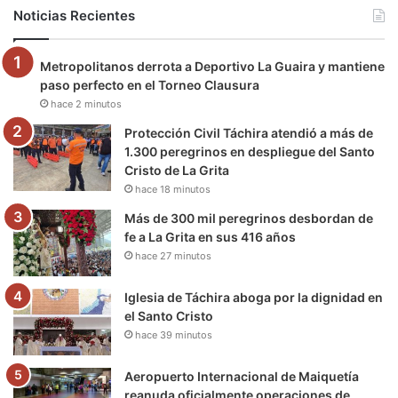
b
t
u
a
g
o
Noticias Recientes
o
e
b
g
r
k
Metropolitanos derrota a Deportivo La Guaira y mantiene
o
r
e
r
a
paso perfecto en el Torneo Clausura
hace 2 minutos
k
a
m
Protección Civil Táchira atendió a más de
m
1.300 peregrinos en despliegue del Santo
Cristo de La Grita
hace 18 minutos
Más de 300 mil peregrinos desbordan de
fe a La Grita en sus 416 años
hace 27 minutos
Iglesia de Táchira aboga por la dignidad en
el Santo Cristo
hace 39 minutos
Aeropuerto Internacional de Maiquetía
reanuda oficialmente operaciones de