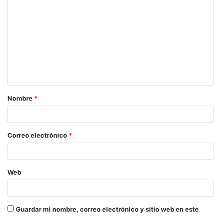
o
m
e
n
t
a
Nombre
*
r
i
o
Correo electrónico
*
*
Web
Guardar mi nombre, correo electrónico y sitio web en este