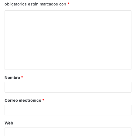
obligatorios están marcados con
*
C
o
m
e
n
t
a
Nombre
*
r
i
o
Correo electrónico
*
*
Web