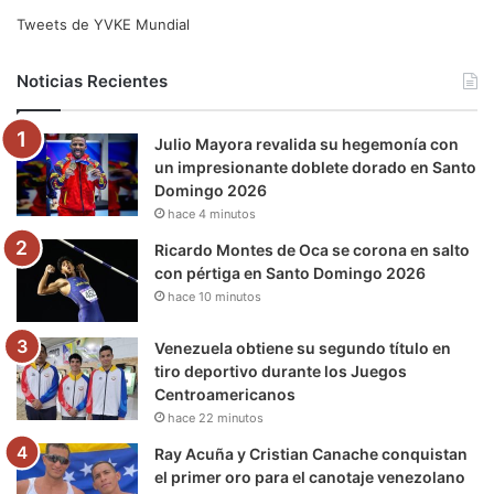
e
t
T
t
e
T
Tweets de YVKE Mundial
b
t
u
a
g
o
Noticias Recientes
o
e
b
g
r
k
Julio Mayora revalida su hegemonía con
o
r
e
r
a
un impresionante doblete dorado en Santo
Domingo 2026
k
a
m
hace 4 minutos
m
Ricardo Montes de Oca se corona en salto
con pértiga en Santo Domingo 2026
hace 10 minutos
Venezuela obtiene su segundo título en
tiro deportivo durante los Juegos
Centroamericanos
hace 22 minutos
Ray Acuña y Cristian Canache conquistan
el primer oro para el canotaje venezolano