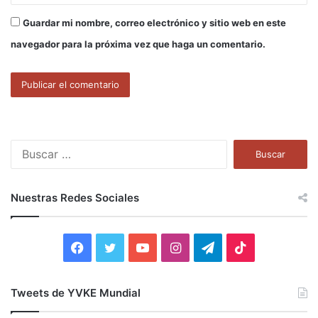
Guardar mi nombre, correo electrónico y sitio web en este
navegador para la próxima vez que haga un comentario.
B
u
s
c
Nuestras Redes Sociales
a
r
:
F
T
Y
I
T
T
a
w
o
n
e
i
Tweets de YVKE Mundial
c
i
u
s
l
k