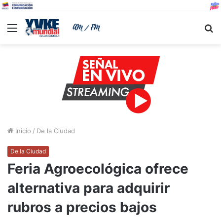
Menu
B
Inicio
/
De la Ciudad
De la Ciudad
Feria Agroecológica ofrece
alternativa para adquirir
rubros a precios bajos