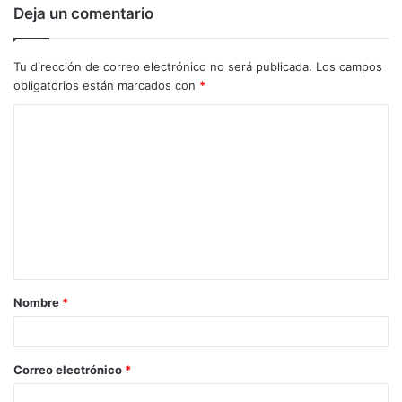
Deja un comentario
Tu dirección de correo electrónico no será publicada.
Los campos
obligatorios están marcados con
*
C
o
m
e
n
t
a
Nombre
*
r
i
o
Correo electrónico
*
*