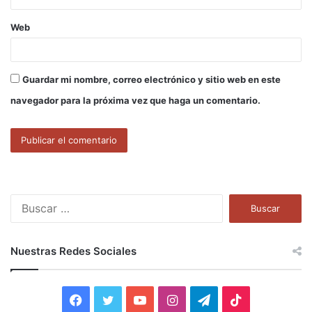
Web
Guardar mi nombre, correo electrónico y sitio web en este
navegador para la próxima vez que haga un comentario.
B
u
s
c
Nuestras Redes Sociales
a
r
:
F
T
Y
I
T
T