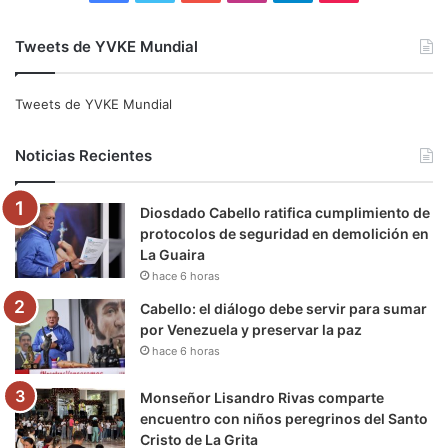
a
w
o
n
e
i
Tweets de YVKE Mundial
c
i
u
s
l
k
e
t
T
t
e
T
Tweets de YVKE Mundial
b
t
u
a
g
o
Noticias Recientes
o
e
b
g
r
k
Diosdado Cabello ratifica cumplimiento de
o
r
e
r
a
protocolos de seguridad en demolición en
La Guaira
k
a
m
hace 6 horas
m
Cabello: el diálogo debe servir para sumar
por Venezuela y preservar la paz
hace 6 horas
Monseñor Lisandro Rivas comparte
encuentro con niños peregrinos del Santo
Cristo de La Grita