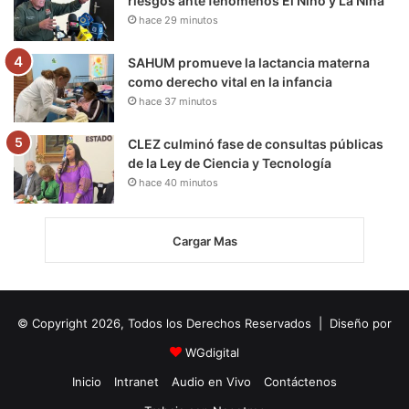
riesgos ante fenómenos El Niño y La Niña
hace 29 minutos
SAHUM promueve la lactancia materna
como derecho vital en la infancia
hace 37 minutos
CLEZ culminó fase de consultas públicas
de la Ley de Ciencia y Tecnología
hace 40 minutos
Cargar Mas
© Copyright 2026, Todos los Derechos Reservados | Diseño por
WGdigital
Inicio
Intranet
Audio en Vivo
Contáctenos