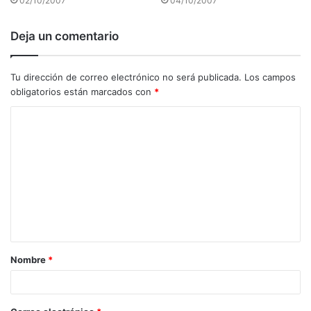
02/10/2007
04/10/2007
Deja un comentario
Tu dirección de correo electrónico no será publicada.
Los campos
obligatorios están marcados con
*
C
o
m
e
n
t
a
Nombre
*
r
i
o