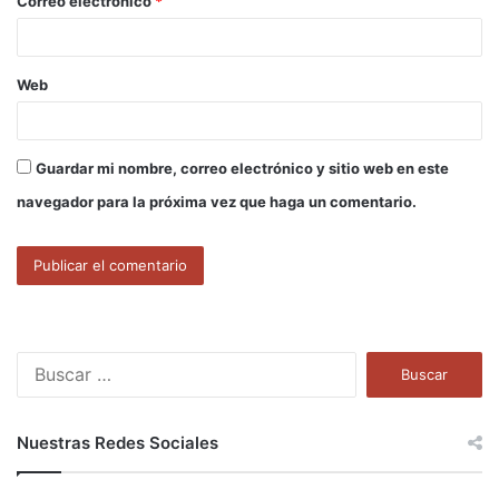
Correo electrónico
*
*
Web
Guardar mi nombre, correo electrónico y sitio web en este
navegador para la próxima vez que haga un comentario.
B
u
s
c
Nuestras Redes Sociales
a
r