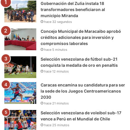
Gobernación del Zulia instala 18
o
r
e
r
a
transformadores beneficiaron al
municipio Miranda
k
a
m
hace 32 segundos
m
Concejo Municipal de Maracaibo aprobó
créditos adicionales para inversión y
compromisos laborales
hace 5 minutos
Selección venezolana de fútbol sub-21
conquista la medalla de oro en penaltis
hace 12 minutos
Caracas encamina su candidatura para ser
la sede de los Juegos Centroamericanos
2030
hace 21 minutos
Selección venezolana de voleibol sub-17
vence a Perú en el Mundial de Chile
hace 25 minutos