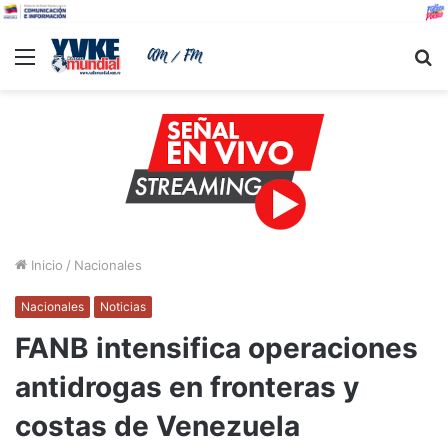
Menu
B
Inicio
/
Nacionales
Nacionales
Noticias
FANB intensifica operaciones
antidrogas en fronteras y
costas de Venezuela