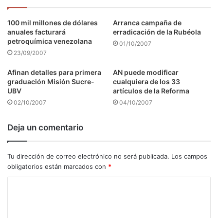
100 mil millones de dólares
Arranca campaña de
anuales facturará
erradicación de la Rubéola
petroquímica venezolana
01/10/2007
23/09/2007
Afinan detalles para primera
AN puede modificar
graduación Misión Sucre-
cualquiera de los 33
UBV
artículos de la Reforma
02/10/2007
04/10/2007
Deja un comentario
Tu dirección de correo electrónico no será publicada.
Los campos
obligatorios están marcados con
*
C
o
m