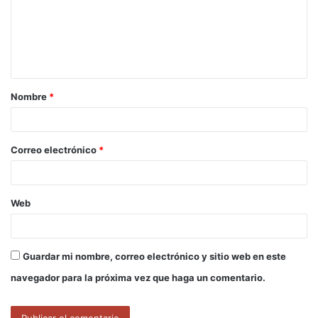
e
n
t
a
Nombre
*
r
i
o
Correo electrónico
*
*
Web
Guardar mi nombre, correo electrónico y sitio web en este
navegador para la próxima vez que haga un comentario.