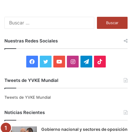
B
u
s
c
Nuestras Redes Sociales
a
r
:
F
T
Y
I
T
T
a
w
o
n
e
i
Tweets de YVKE Mundial
c
i
u
s
l
k
e
t
T
t
e
T
Tweets de YVKE Mundial
b
t
u
a
g
o
Noticias Recientes
o
e
b
g
r
k
Gobierno nacional y sectores de oposición