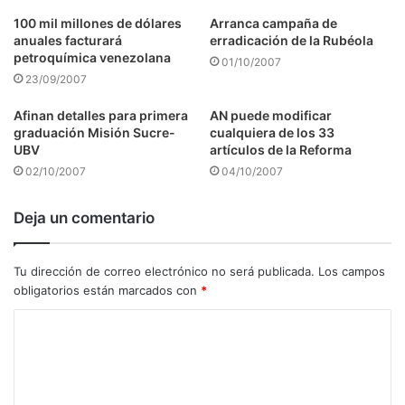
100 mil millones de dólares
Arranca campaña de
anuales facturará
erradicación de la Rubéola
petroquímica venezolana
01/10/2007
23/09/2007
Afinan detalles para primera
AN puede modificar
graduación Misión Sucre-
cualquiera de los 33
UBV
artículos de la Reforma
02/10/2007
04/10/2007
Deja un comentario
Tu dirección de correo electrónico no será publicada.
Los campos
obligatorios están marcados con
*
C
o
m
e