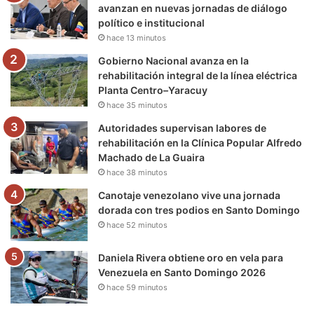
o
r
e
r
a
avanzan en nuevas jornadas de diálogo
político e institucional
k
a
m
hace 13 minutos
m
Gobierno Nacional avanza en la
rehabilitación integral de la línea eléctrica
Planta Centro–Yaracuy
hace 35 minutos
Autoridades supervisan labores de
rehabilitación en la Clínica Popular Alfredo
Machado de La Guaira
hace 38 minutos
Canotaje venezolano vive una jornada
dorada con tres podios en Santo Domingo
hace 52 minutos
Daniela Rivera obtiene oro en vela para
Venezuela en Santo Domingo 2026
hace 59 minutos