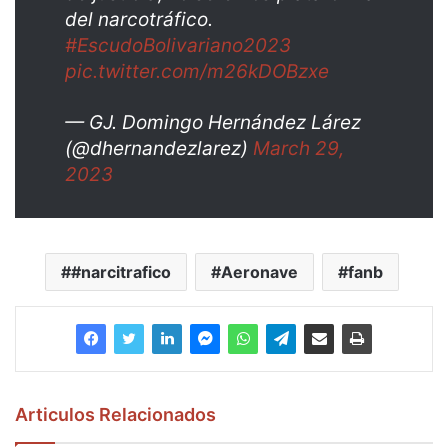
del narcotráfico.
#EscudoBolivariano2023
pic.twitter.com/m26kDOBzxe
— GJ. Domingo Hernández Lárez
(@dhernandezlarez)
March 29,
2023
#narcitrafico
Aeronave
fanb
Articulos Relacionados