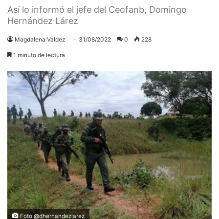
Así lo informó el jefe del Ceofanb, Domingo
Hernández Lárez
Magdalena Valdez
31/08/2022
0
228
1 minuto de lectura
Foto @dhernandezlarez