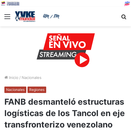
Menu
B
Inicio
/
Nacionales
Nacionales
Regiones
FANB desmanteló estructuras
logísticas de los Tancol en eje
transfronterizo venezolano