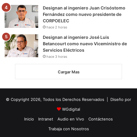
Designan al ingeniero Juan Crisóstomo
Fernández como nuevo presidente de
CORPOELEC
hace 2 horas
Designan al ingeniero José Luis
Betancourt como nuevo Viceministro de
Servicios Eléctricos
hace 3 horas
Cargar Mas
© Copyright 2026, Todos los Derechos Reservados | Diseño por
WGdigital
Inicio
Intranet
Audio en Vivo
Contáctenos
Trabaja con Nosotros