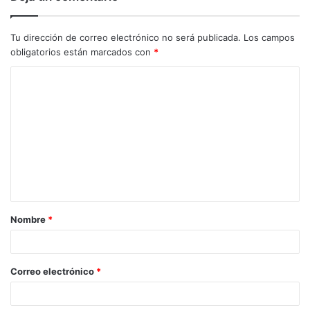
Tu dirección de correo electrónico no será publicada.
Los campos
obligatorios están marcados con
*
C
o
m
e
n
t
a
Nombre
*
r
i
o
Correo electrónico
*
*