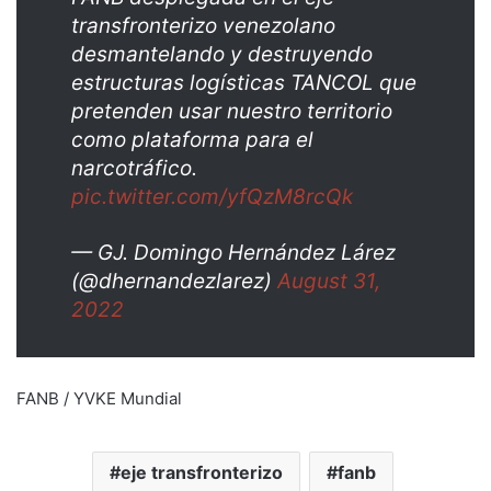
transfronterizo venezolano
desmantelando y destruyendo
estructuras logísticas TANCOL que
pretenden usar nuestro territorio
como plataforma para el
narcotráfico.
pic.twitter.com/yfQzM8rcQk
— GJ. Domingo Hernández Lárez
(@dhernandezlarez)
August 31,
2022
FANB / YVKE Mundial
eje transfronterizo
fanb