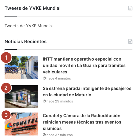
a
w
o
n
e
i
Tweets de YVKE Mundial
c
i
u
s
l
k
e
t
T
t
e
T
Tweets de YVKE Mundial
b
t
u
a
g
o
Noticias Recientes
o
e
b
g
r
k
INTT mantiene operativo especial con
o
r
e
r
a
unidad móvil en La Guaira para trámites
vehiculares
k
a
m
hace 4 minutos
m
Se estrena parada inteligente de pasajeros
en la ciudad de Maturín
hace 29 minutos
Conatel y Cámara de la Radiodifusión
reinician mesas técnicas tras eventos
sísmicos
hace 37 minutos