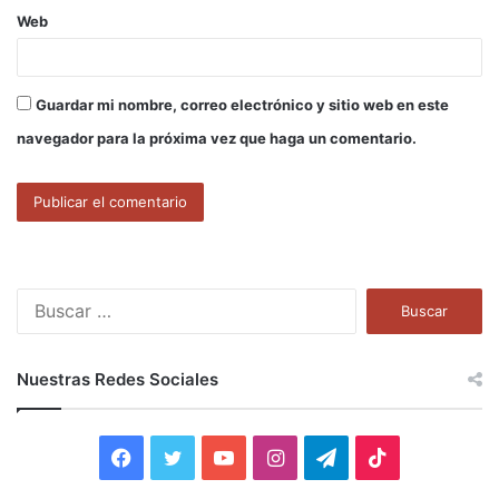
Web
Guardar mi nombre, correo electrónico y sitio web en este
navegador para la próxima vez que haga un comentario.
B
u
s
c
Nuestras Redes Sociales
a
r
:
F
T
Y
I
T
T