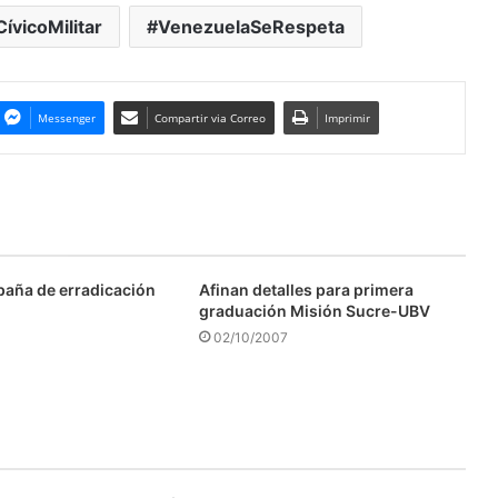
ívicoMilitar
VenezuelaSeRespeta
Messenger
Compartir via Correo
Imprimir
aña de erradicación
Afinan detalles para primera
graduación Misión Sucre-UBV
02/10/2007