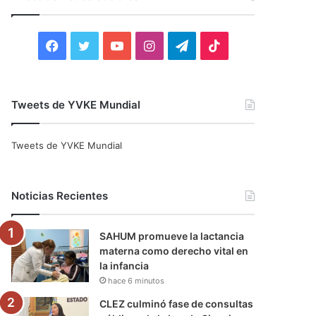
r
:
F
T
Y
I
T
T
a
w
o
n
e
i
c
i
u
s
l
k
Tweets de YVKE Mundial
e
t
T
t
e
T
Tweets de YVKE Mundial
b
t
u
a
g
o
o
e
b
g
r
k
Noticias Recientes
o
r
e
r
a
SAHUM promueve la lactancia
k
a
m
materna como derecho vital en
la infancia
m
hace 6 minutos
CLEZ culminó fase de consultas