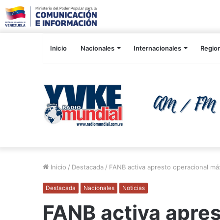
Inicio
Nacionales
Internacionales
Regio
Inicio
/
Destacada
/
FANB activa apresto operacional máx
Destacada
Nacionales
Noticias
FANB activa apres