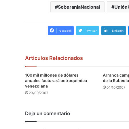
SoberaniaNacional
UniónC
Facebook
Twitter
LinkedIn
Articulos Relacionados
100 mil millones de dólares
Arranca camp
anuales facturará petroquímica
de la Rubéola
venezolana
01/10/2007
23/09/2007
Deja un comentario