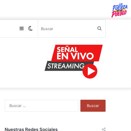
Sidebar
Switch
Buscar
skin
B
u
s
c
a
Nuestras Redes Sociales