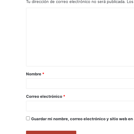
Tu dirección de correo electrónico no será publicada.
Los
C
o
m
e
n
t
a
Nombre
*
r
i
o
Correo electrónico
*
*
Guardar mi nombre, correo electrónico y sitio web en