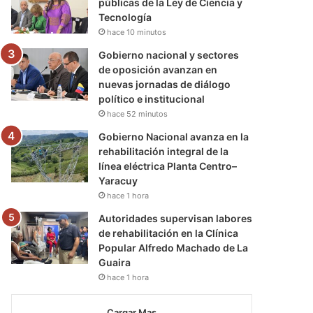
públicas de la Ley de Ciencia y
Tecnología
hace 10 minutos
Gobierno nacional y sectores
de oposición avanzan en
nuevas jornadas de diálogo
político e institucional
hace 52 minutos
Gobierno Nacional avanza en la
rehabilitación integral de la
línea eléctrica Planta Centro–
Yaracuy
hace 1 hora
Autoridades supervisan labores
de rehabilitación en la Clínica
Popular Alfredo Machado de La
Guaira
hace 1 hora
Cargar Mas