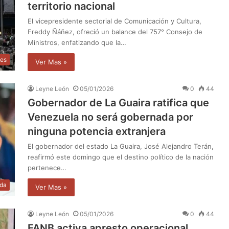
territorio nacional
El vicepresidente sectorial de Comunicación y Cultura,
Freddy Ñáñez, ofreció un balance del 757° Consejo de
Ministros, enfatizando que la…
les
Ver Mas »
Leyne León
05/01/2026
0
44
Gobernador de La Guaira ratifica que
Venezuela no será gobernada por
ninguna potencia extranjera
El gobernador del estado La Guaira, José Alejandro Terán,
reafirmó este domingo que el destino político de la nación
pertenece…
da
Ver Mas »
Leyne León
05/01/2026
0
44
FANB activa apresto operacional