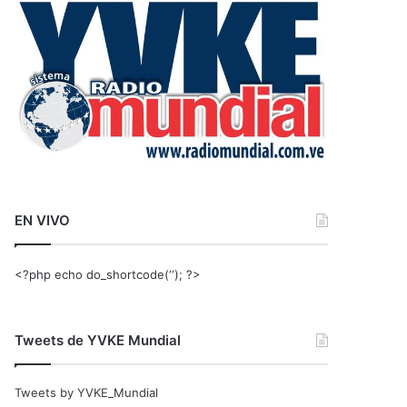
r
:
EN VIVO
<?php echo do_shortcode(‘‘); ?>
Tweets de YVKE Mundial
Tweets by YVKE_Mundial