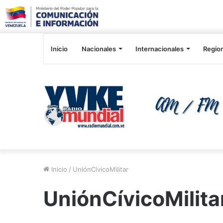
Inicio
Nacionales
Internacionales
Regio
Inicio
/
UniónCívicoMilitar
UniónCívicoMilita