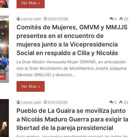
da
Ver Mas »
Leyne León
23/01/2026
0
22
Comités de Mujeres, GMVM y MMJJS
presentes en el encuentro de
mujeres junto a la Vicepresidencia
Social en respaldo a Cilia y Nicolás
La Gran Misión Venezuela Mujer (GMVM), en articulación
con el Gran Movimiento de Movimientos Josefa Joaquina
Sánchez (MMJJS) y diversos…
les
Ver Mas »
Leyne León
21/01/2026
0
32
Pueblo de La Guaira se moviliza junto
a Nicolás Maduro Guerra para exigir la
libertad de la pareja presidencial
Este martes, una masiva movilización recorrió las calles de