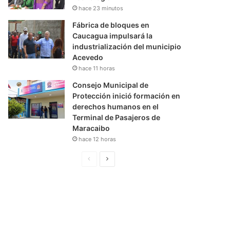
hace 23 minutos
Fábrica de bloques en
Caucagua impulsará la
industrialización del municipio
Acevedo
hace 11 horas
Consejo Municipal de
Protección inició formación en
derechos humanos en el
Terminal de Pasajeros de
Maracaibo
hace 12 horas
P
S
á
i
g
g
i
u
n
i