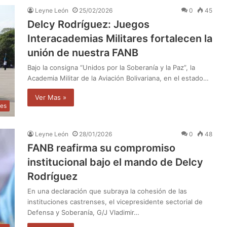
Leyne León
25/02/2026
0
45
Delcy Rodríguez: Juegos
Interacademias Militares fortalecen la
unión de nuestra FANB
Bajo la consigna “Unidos por la Soberanía y la Paz”, la
Academia Militar de la Aviación Bolivariana, en el estado…
Ver Mas »
tes
Leyne León
28/01/2026
0
48
FANB reafirma su compromiso
institucional bajo el mando de Delcy
Rodríguez
En una declaración que subraya la cohesión de las
instituciones castrenses, el vicepresidente sectorial de
Defensa y Soberanía, G/J Vladimir…