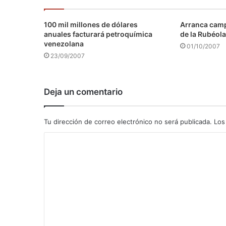
100 mil millones de dólares
Arranca camp
anuales facturará petroquímica
de la Rubéola
venezolana
01/10/2007
23/09/2007
Deja un comentario
Tu dirección de correo electrónico no será publicada.
Los
C
o
m
e
n
t