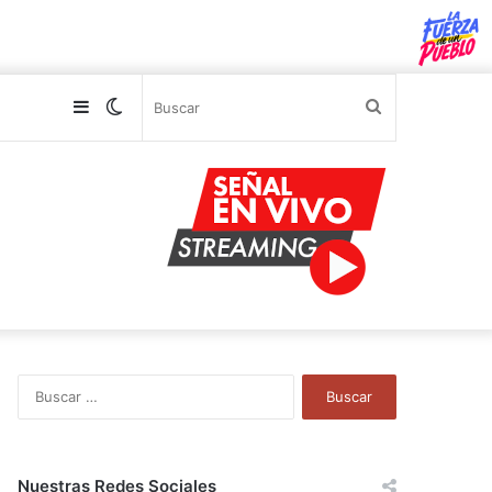
Sidebar
Switch
Buscar
skin
B
u
s
c
a
Nuestras Redes Sociales