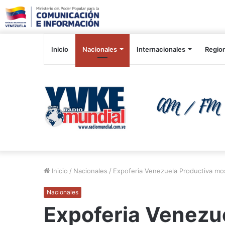
Inicio
Nacionales
Internacionales
Regio
Inicio
/
Nacionales
/
Expoferia Venezuela Productiva mo
Nacionales
Expoferia Venezu