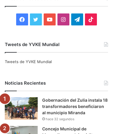
r
:
F
T
Y
I
T
T
a
w
o
n
e
i
c
i
u
s
l
k
Tweets de YVKE Mundial
e
t
T
t
e
T
Tweets de YVKE Mundial
b
t
u
a
g
o
o
e
b
g
r
k
Noticias Recientes
o
r
e
r
a
Gobernación del Zulia instala 18
k
a
m
transformadores beneficiaron
al municipio Miranda
m
hace 32 segundos
Concejo Municipal de