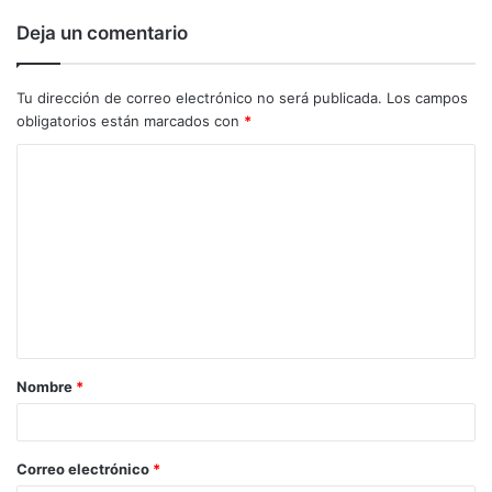
Deja un comentario
Tu dirección de correo electrónico no será publicada.
Los campos
obligatorios están marcados con
*
C
o
m
e
n
t
a
Nombre
*
r
i
o
Correo electrónico
*
*