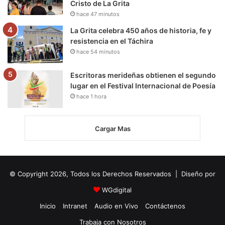
Cristo de La Grita
hace 47 minutos
La Grita celebra 450 años de historia, fe y
resistencia en el Táchira
hace 54 minutos
Escritoras merideñas obtienen el segundo
lugar en el Festival Internacional de Poesía
hace 1 hora
Cargar Mas
© Copyright 2026, Todos los Derechos Reservados | Diseño por
WGdigital
Inicio
Intranet
Audio en Vivo
Contáctenos
Trabaja con Nosotros