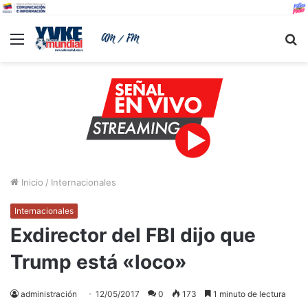
Menu
B
Inicio
/
Internacionales
Internacionales
Exdirector del FBI dijo que
Trump está «loco»
administración
12/05/2017
0
173
1 minuto de lectura