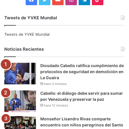
a
w
o
n
e
i
Tweets de YVKE Mundial
c
i
u
s
l
k
e
t
T
t
e
T
Tweets de YVKE Mundial
b
t
u
a
g
o
Noticias Recientes
o
e
b
g
r
k
Diosdado Cabello ratifica cumplimiento de
o
r
e
r
a
protocolos de seguridad en demolición en
La Guaira
k
a
m
hace 3 minutos
m
Cabello: el diálogo debe servir para sumar
por Venezuela y preservar la paz
hace 12 minutos
Monseñor Lisandro Rivas comparte
encuentro con niños peregrinos del Santo