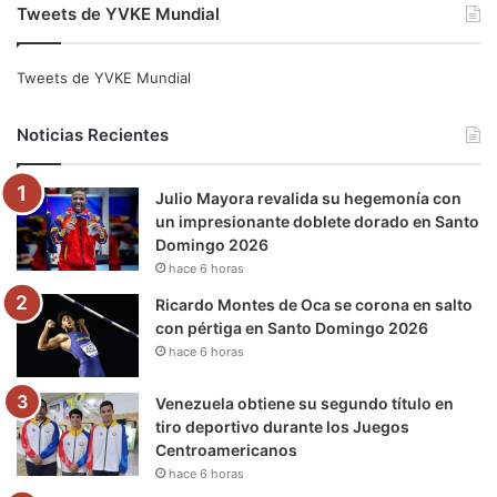
Tweets de YVKE Mundial
c
i
u
s
l
k
e
t
T
t
e
T
Tweets de YVKE Mundial
b
t
u
a
g
o
Noticias Recientes
o
e
b
g
r
k
Julio Mayora revalida su hegemonía con
o
r
e
r
a
un impresionante doblete dorado en Santo
Domingo 2026
k
a
m
hace 6 horas
m
Ricardo Montes de Oca se corona en salto
con pértiga en Santo Domingo 2026
hace 6 horas
Venezuela obtiene su segundo título en
tiro deportivo durante los Juegos
Centroamericanos
hace 6 horas