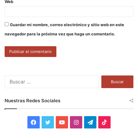
Web
Guardar mi nombre, correo electrónico y sitio web en este
navegador para la próxima vez que haga un comentario.
B
u
s
c
Nuestras Redes Sociales
a
r
:
F
T
Y
I
T
T
a
w
o
n
e
i