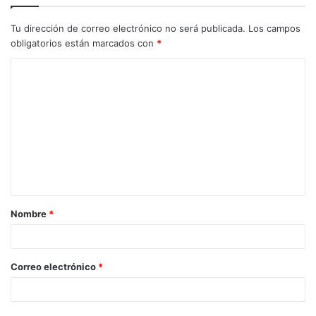
Tu dirección de correo electrónico no será publicada.
Los campos
obligatorios están marcados con
*
C
o
m
e
n
t
a
Nombre
*
r
i
o
Correo electrónico
*
*