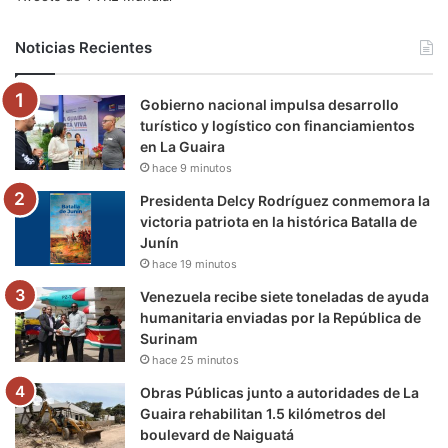
b
t
u
a
g
o
Noticias Recientes
o
e
b
g
r
k
Gobierno nacional impulsa desarrollo
o
r
e
r
a
turístico y logístico con financiamientos
en La Guaira
k
a
m
hace 9 minutos
m
Presidenta Delcy Rodríguez conmemora la
victoria patriota en la histórica Batalla de
Junín
hace 19 minutos
Venezuela recibe siete toneladas de ayuda
humanitaria enviadas por la República de
Surinam
hace 25 minutos
Obras Públicas junto a autoridades de La
Guaira rehabilitan 1.5 kilómetros del
boulevard de Naiguatá