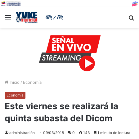
Menu
B
Inicio
/
Economía
Economía
Este viernes se realizará la
quinta subasta del Dicom
administración
09/03/2018
0
143
1 minuto de lectura