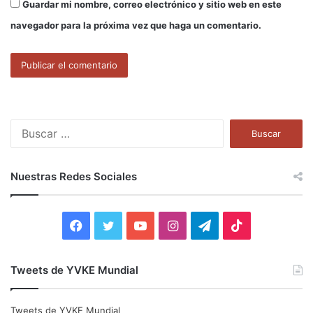
Guardar mi nombre, correo electrónico y sitio web en este
navegador para la próxima vez que haga un comentario.
B
u
s
c
Nuestras Redes Sociales
a
r
:
F
T
Y
I
T
T
a
w
o
n
e
i
Tweets de YVKE Mundial
c
i
u
s
l
k
e
t
T
t
e
T
Tweets de YVKE Mundial