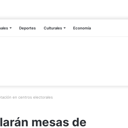
nales
Deportes
Culturales
Economía
otación en centros electorales
alarán mesas de