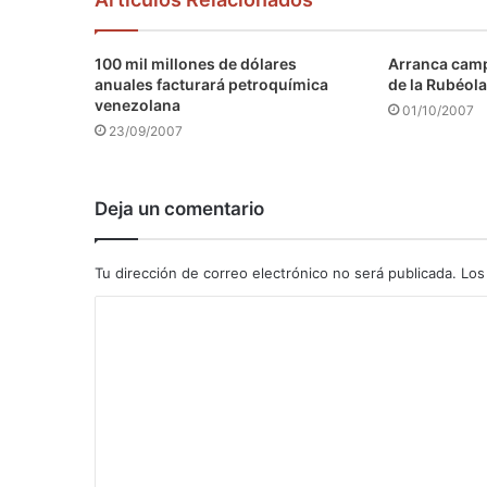
100 mil millones de dólares
Arranca camp
anuales facturará petroquímica
de la Rubéola
venezolana
01/10/2007
23/09/2007
Deja un comentario
Tu dirección de correo electrónico no será publicada.
Los
C
o
m
e
n
t