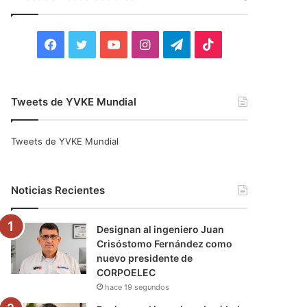
r
:
F
T
Y
I
T
T
a
w
o
n
e
i
c
i
u
s
l
k
Tweets de YVKE Mundial
e
t
T
t
e
T
Tweets de YVKE Mundial
b
t
u
a
g
o
o
e
b
g
r
k
Noticias Recientes
o
r
e
r
a
Designan al ingeniero Juan
k
a
m
Crisóstomo Fernández como
nuevo presidente de
m
CORPOELEC
hace 19 segundos