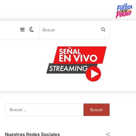
Sidebar
Switch
Buscar
skin
B
u
s
c
a
Nuestras Redes Sociales