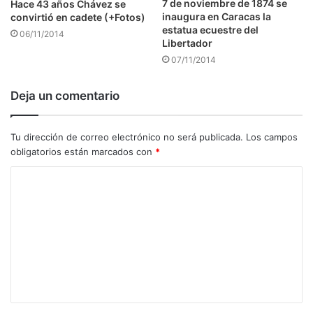
7 de noviembre de 1874 se
Hace 43 años Chávez se
inaugura en Caracas la
convirtió en cadete (+Fotos)
estatua ecuestre del
06/11/2014
Libertador
07/11/2014
Deja un comentario
Tu dirección de correo electrónico no será publicada.
Los campos
obligatorios están marcados con
*
C
o
m
e
n
t
a