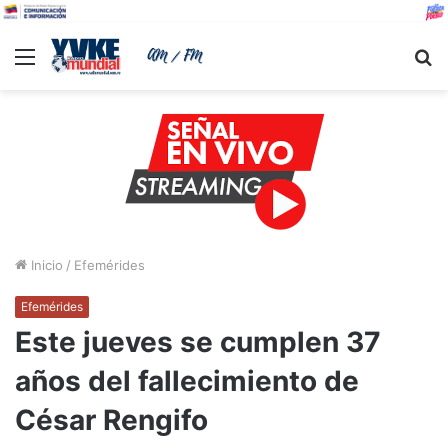
Menu
B
Inicio
/
Efemérides
Efemérides
Este jueves se cumplen 37
años del fallecimiento de
César Rengifo