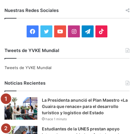
s
c
Nuestras Redes Sociales
a
r
:
F
T
Y
I
T
T
a
w
o
n
e
i
Tweets de YVKE Mundial
c
i
u
s
l
k
e
t
T
t
e
T
Tweets de YVKE Mundial
b
t
u
a
g
o
Noticias Recientes
o
e
b
g
r
k
La Presidenta anunció el Plan Maestro «La
o
r
e
r
a
Guaira que renace» para el desarrollo
turístico y logístico del Estado
k
a
m
hace 1 minuto
m
Estudiantes de la UNES prestan apoyo