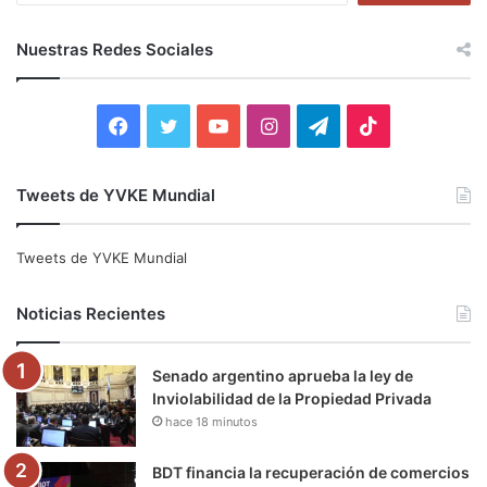
s
c
Nuestras Redes Sociales
a
r
:
F
T
Y
I
T
T
a
w
o
n
e
i
Tweets de YVKE Mundial
c
i
u
s
l
k
e
t
T
t
e
T
Tweets de YVKE Mundial
b
t
u
a
g
o
Noticias Recientes
o
e
b
g
r
k
Senado argentino aprueba la ley de
o
r
e
r
a
Inviolabilidad de la Propiedad Privada
hace 18 minutos
k
a
m
m
BDT financia la recuperación de comercios