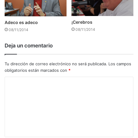
¡Cerebros
Adeco es adeco
08/11/2014
08/11/2014
Deja un comentario
Tu dirección de correo electrónico no será publicada.
Los campos
obligatorios están marcados con
*
C
o
m
e
n
t
a