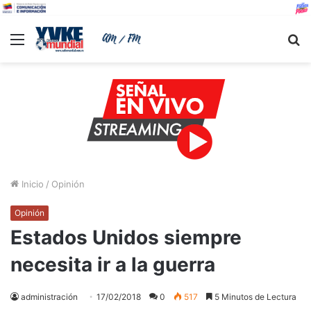
Menu
B
Inicio
/
Opinión
Opinión
Estados Unidos siempre
necesita ir a la guerra
administración
17/02/2018
0
517
5 Minutos de Lectura