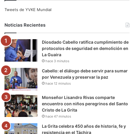
e
t
T
t
e
T
Tweets de YVKE Mundial
b
t
u
a
g
o
Noticias Recientes
o
e
b
g
r
k
Diosdado Cabello ratifica cumplimiento de
o
r
e
r
a
protocolos de seguridad en demolición en
La Guaira
k
a
m
hace 3 minutos
m
Cabello: el diálogo debe servir para sumar
por Venezuela y preservar la paz
hace 12 minutos
Monseñor Lisandro Rivas comparte
encuentro con niños peregrinos del Santo
Cristo de La Grita
hace 47 minutos
La Grita celebra 450 años de historia, fe y
resistencia en el Táchira