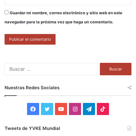
Guardar mi nombre, correo electrónico y sitio web en este
navegador para la próxima vez que haga un comentario.
B
u
s
c
Nuestras Redes Sociales
a
r
:
F
T
Y
I
T
T
a
w
o
n
e
i
Tweets de YVKE Mundial
c
i
u
s
l
k