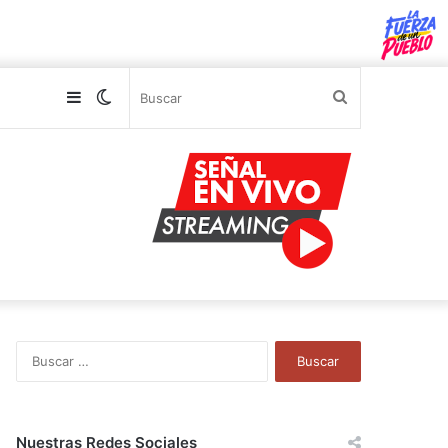
Sidebar
Switch
Buscar
skin
B
u
s
c
a
Nuestras Redes Sociales