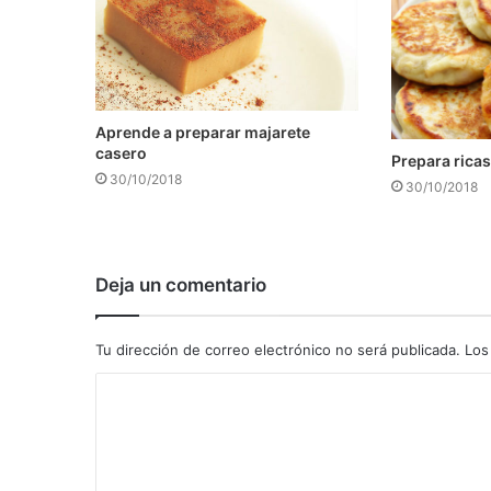
Aprende a preparar majarete
casero
Prepara ricas
30/10/2018
30/10/2018
Deja un comentario
Tu dirección de correo electrónico no será publicada.
Los
C
o
m
e