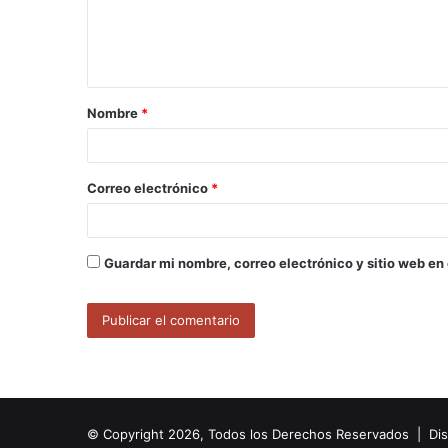
n
t
a
Nombre
*
r
i
o
Correo electrónico
*
*
Guardar mi nombre, correo electrónico y sitio web en
© Copyright 2026, Todos los Derechos Reservados | Di