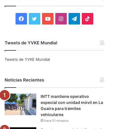
r
:
F
T
Y
I
T
T
a
w
o
n
e
i
c
i
u
s
l
k
Tweets de YVKE Mundial
e
t
T
t
e
T
Tweets de YVKE Mundial
b
t
u
a
g
o
o
e
b
g
r
k
Noticias Recientes
o
r
e
r
a
INTT mantiene operativo
k
a
m
especial con unidad móvil en La
Guaira para trámites
m
vehiculares
hace 51 minutos