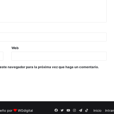
Web
 este navegador para la próxima vez que haga un comentario.
seño por
WGdigital
Facebook
Twitter
YouTube
Instagram
Telegram
TikTok
Inicio
Intra