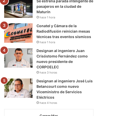
Se estrena parada inteligente de
pasajeros en la ciudad de
Maturín
hace 1 hora
Conatel y Cámara de la
Radiodifusión reinician mesas
técnicas tras eventos sísmicos
hace 1 hora
Designan al ingeniero Juan
Crisóstomo Fernández como
nuevo presidente de
CORPOELEC
hace 3 horas
Designan al ingeniero José Luis
Betancourt como nuevo
Viceministro de Servicios
Eléctricos
hace 4 horas
Cargar Mas