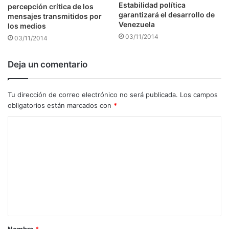
Estabilidad política
percepción crítica de los
garantizará el desarrollo de
mensajes transmitidos por
Venezuela
los medios
03/11/2014
03/11/2014
Deja un comentario
Tu dirección de correo electrónico no será publicada.
Los campos
obligatorios están marcados con
*
C
o
m
e
n
t
a
Nombre
*