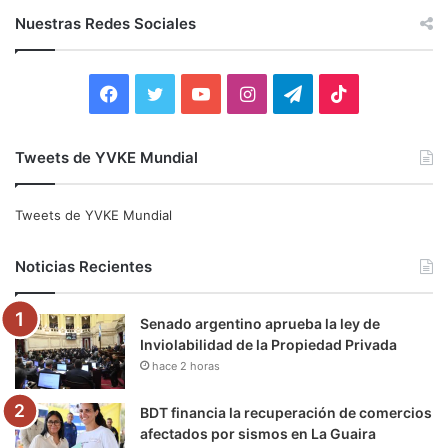
c
Nuestras Redes Sociales
a
r
:
F
T
Y
I
T
T
a
w
o
n
e
i
Tweets de YVKE Mundial
c
i
u
s
l
k
e
t
T
t
e
T
Tweets de YVKE Mundial
b
t
u
a
g
o
Noticias Recientes
o
e
b
g
r
k
Senado argentino aprueba la ley de
o
r
e
r
a
Inviolabilidad de la Propiedad Privada
hace 2 horas
k
a
m
m
BDT financia la recuperación de comercios
afectados por sismos en La Guaira