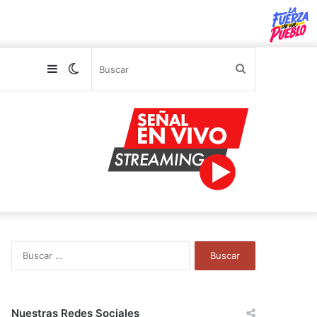
Sidebar
Switch
Buscar
skin
B
u
s
c
a
Nuestras Redes Sociales