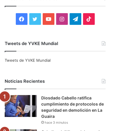
r
:
F
T
Y
I
T
T
a
w
o
n
e
i
c
i
u
s
l
k
Tweets de YVKE Mundial
e
t
T
t
e
T
Tweets de YVKE Mundial
b
t
u
a
g
o
o
e
b
g
r
k
Noticias Recientes
o
r
e
r
a
Diosdado Cabello ratifica
k
a
m
cumplimiento de protocolos de
seguridad en demolición en La
m
Guaira
hace 3 minutos