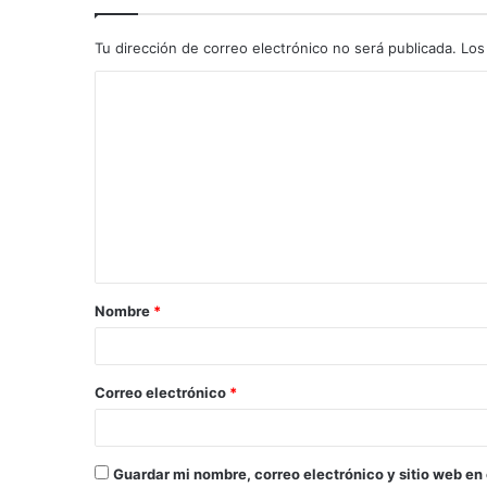
Tu dirección de correo electrónico no será publicada.
Los
C
o
m
e
n
t
a
Nombre
*
r
i
o
Correo electrónico
*
*
Guardar mi nombre, correo electrónico y sitio web en