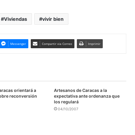
Viviendas
vivir bien
Messenger
Compartir via Correo
Imprimir
aracas orientará a
Artesanos de Caracas a la
obre reconversión
expectativa ante ordenanza que
los regulará
04/10/2007