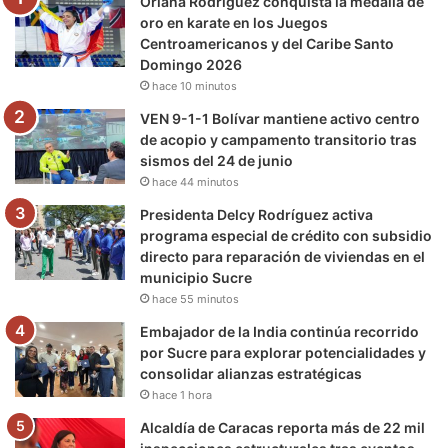
Oriana Rodríguez conquista la medalla de
o
r
e
r
a
oro en karate en los Juegos
Centroamericanos y del Caribe Santo
k
a
m
Domingo 2026
hace 10 minutos
m
VEN 9-1-1 Bolívar mantiene activo centro
de acopio y campamento transitorio tras
sismos del 24 de junio
hace 44 minutos
Presidenta Delcy Rodríguez activa
programa especial de crédito con subsidio
directo para reparación de viviendas en el
municipio Sucre
hace 55 minutos
Embajador de la India continúa recorrido
por Sucre para explorar potencialidades y
consolidar alianzas estratégicas
hace 1 hora
Alcaldía de Caracas reporta más de 22 mil