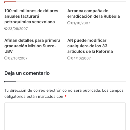
100 mil millones de dólares
Arranca campaña de
anuales facturará
erradicación de la Rubéola
petroquímica venezolana
01/10/2007
23/09/2007
Afinan detalles para primera
AN puede modificar
graduación Misión Sucre-
cualquiera de los 33
UBV
artículos de la Reforma
02/10/2007
04/10/2007
Deja un comentario
Tu dirección de correo electrónico no será publicada.
Los campos
obligatorios están marcados con
*
C
o
m