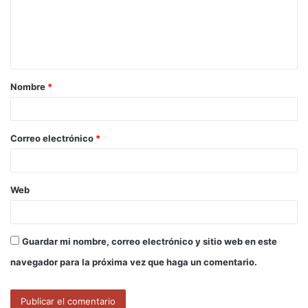
e
n
t
a
Nombre
*
r
i
o
Correo electrónico
*
*
Web
Guardar mi nombre, correo electrónico y sitio web en este
navegador para la próxima vez que haga un comentario.