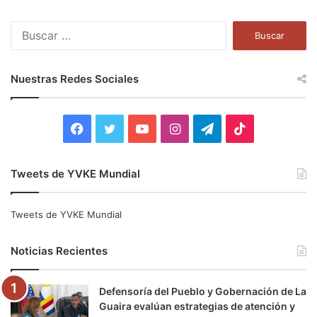
B
u
s
c
Nuestras Redes Sociales
a
r
:
F
T
Y
I
T
T
a
w
o
n
e
i
Tweets de YVKE Mundial
c
i
u
s
l
k
e
t
T
t
e
T
Tweets de YVKE Mundial
b
t
u
a
g
o
Noticias Recientes
o
e
b
g
r
k
Defensoría del Pueblo y Gobernación de La
o
r
e
r
a
Guaira evalúan estrategias de atención y