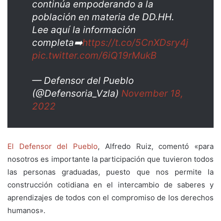
continúa empoderando a la
población en materia de DD.HH.
Lee aquí la información
completa➡️
https://t.co/5CnXDsry4j
pic.twitter.com/6iQ19rMukB
— Defensor del Pueblo
(@Defensoria_Vzla)
November 18,
2022
El Defensor del Pueblo
, Alfredo Ruiz, comentó «para
nosotros es importante la participación que tuvieron todos
las personas graduadas, puesto que nos permite la
construcción cotidiana en el intercambio de saberes y
aprendizajes de todos con el compromiso de los derechos
humanos».