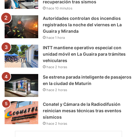
recuperación tras sismos
k
a
m
hace 10 minutos
m
Autoridades controlan dos incendios
registrados la noche del viernes en La
Guaira y Miranda
hace 1 hora
INTT mantiene operativo especial con
unidad móvil en La Guaira para trámites
vehiculares
hace 2 horas
Se estrena parada inteligente de pasajeros
en la ciudad de Maturín
hace 2 horas
Conatel y Cámara de la Radiodifusión
reinician mesas técnicas tras eventos
sísmicos
hace 2 horas