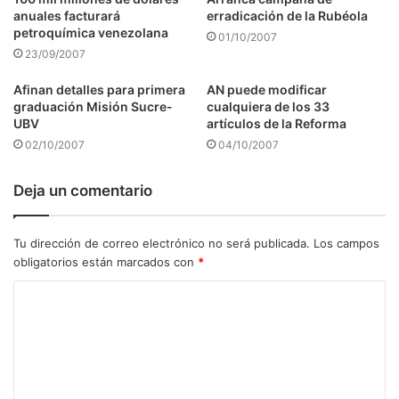
anuales facturará
erradicación de la Rubéola
petroquímica venezolana
01/10/2007
23/09/2007
Afinan detalles para primera
AN puede modificar
graduación Misión Sucre-
cualquiera de los 33
UBV
artículos de la Reforma
02/10/2007
04/10/2007
Deja un comentario
Tu dirección de correo electrónico no será publicada.
Los campos
obligatorios están marcados con
*
C
o
m
e