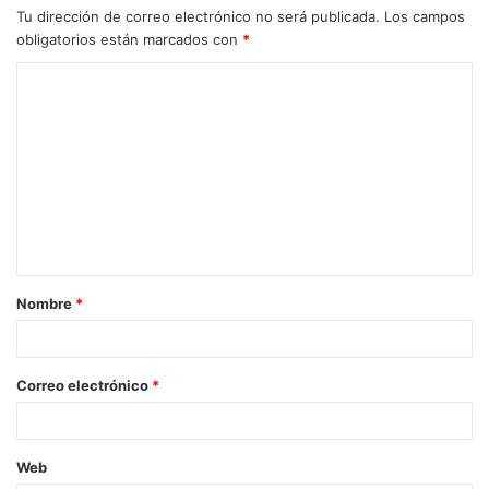
Tu dirección de correo electrónico no será publicada.
Los campos
obligatorios están marcados con
*
C
o
m
e
n
t
a
Nombre
*
r
i
o
Correo electrónico
*
*
Web