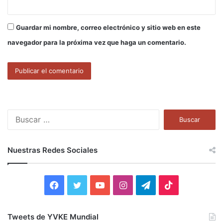
Guardar mi nombre, correo electrónico y sitio web en este
navegador para la próxima vez que haga un comentario.
B
u
s
c
Nuestras Redes Sociales
a
r
:
F
T
Y
I
T
T
a
w
o
n
e
i
Tweets de YVKE Mundial