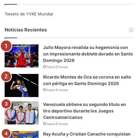
c
i
u
s
l
k
e
t
T
t
e
T
Tweets de YVKE Mundial
b
t
u
a
g
o
Noticias Recientes
o
e
b
g
r
k
Julio Mayora revalida su hegemonía con
o
r
e
r
a
un impresionante doblete dorado en Santo
Domingo 2026
k
a
m
hace 6 horas
m
Ricardo Montes de Oca se corona en salto
con pértiga en Santo Domingo 2026
hace 6 horas
Venezuela obtiene su segundo título en
tiro deportivo durante los Juegos
Centroamericanos
hace 6 horas
Ray Acuña y Cristian Canache conquistan