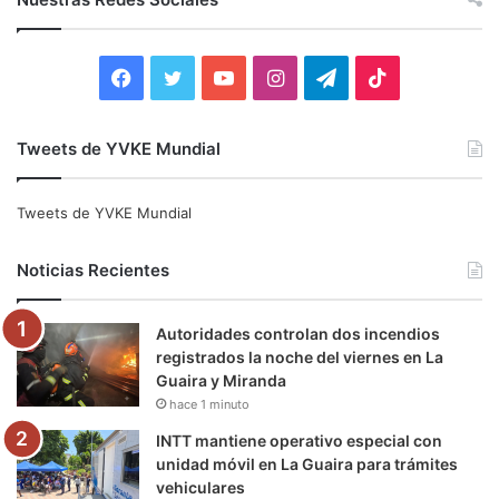
a
r
:
F
T
Y
I
T
T
a
w
o
n
e
i
Tweets de YVKE Mundial
c
i
u
s
l
k
e
t
T
t
e
T
Tweets de YVKE Mundial
b
t
u
a
g
o
Noticias Recientes
o
e
b
g
r
k
Autoridades controlan dos incendios
o
r
e
r
a
registrados la noche del viernes en La
Guaira y Miranda
k
a
m
hace 1 minuto
m
INTT mantiene operativo especial con
unidad móvil en La Guaira para trámites
vehiculares