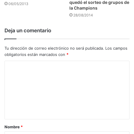
quedó el sorteo de grupos de
06/05/2013
la Champions
28/08/2014
Deja un comentario
Tu dirección de correo electrónico no será publicada.
Los campos
obligatorios están marcados con
*
C
o
m
e
n
t
a
Nombre
*
r