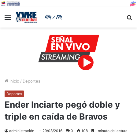
Menu
B
Inicio
/
Deportes
Deportes
Ender Inciarte pegó doble y
triple en caída de Bravos
administración
29/08/2016
0
108
1 minuto de lectura