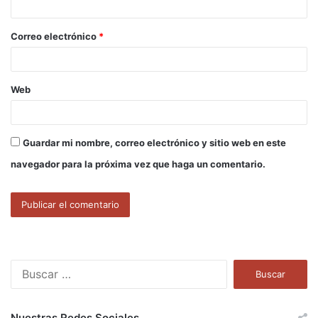
i
o
Correo electrónico
*
*
Web
Guardar mi nombre, correo electrónico y sitio web en este
navegador para la próxima vez que haga un comentario.
B
u
s
c
Nuestras Redes Sociales