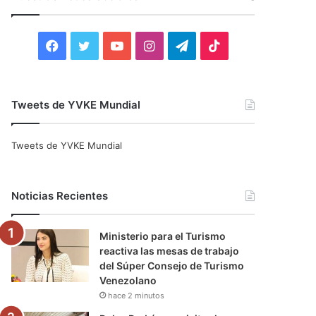
r
:
F
T
Y
I
T
T
a
w
o
n
e
i
c
i
u
s
l
k
Tweets de YVKE Mundial
e
t
T
t
e
T
Tweets de YVKE Mundial
b
t
u
a
g
o
o
e
b
g
r
k
Noticias Recientes
o
r
e
r
a
Ministerio para el Turismo
k
a
m
reactiva las mesas de trabajo
del Súper Consejo de Turismo
m
Venezolano
hace 2 minutos