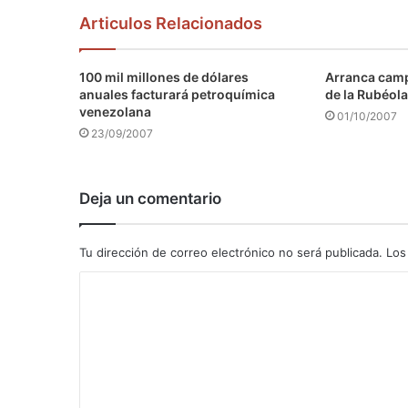
Articulos Relacionados
100 mil millones de dólares
Arranca camp
anuales facturará petroquímica
de la Rubéola
venezolana
01/10/2007
23/09/2007
Deja un comentario
Tu dirección de correo electrónico no será publicada.
Los
C
o
m
e
n