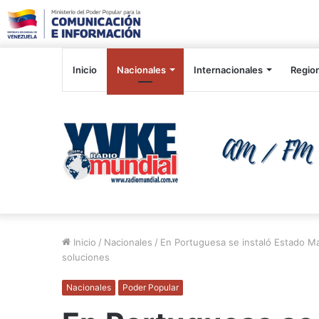
Inicio
Nacionales
Internacionales
Regio
Inicio
/
Nacionales
/
En Portuguesa se instaló Estado May
soluciones
Nacionales
Poder Popular