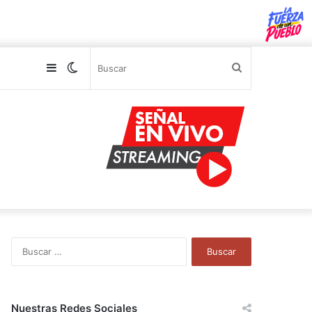
Sidebar
Switch
Buscar
skin
B
u
s
c
a
Nuestras Redes Sociales