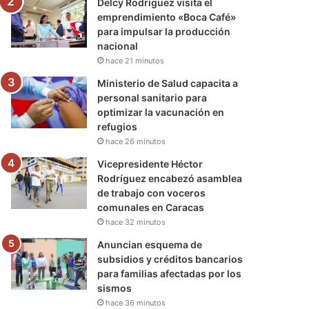
Delcy Rodríguez visita el
emprendimiento «Boca Café»
para impulsar la producción
nacional
hace 21 minutos
Ministerio de Salud capacita a
personal sanitario para
optimizar la vacunación en
refugios
hace 26 minutos
Vicepresidente Héctor
Rodríguez encabezó asamblea
de trabajo con voceros
comunales en Caracas
hace 32 minutos
Anuncian esquema de
subsidios y créditos bancarios
para familias afectadas por los
sismos
hace 36 minutos