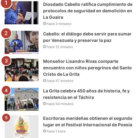
Diosdado Cabello ratifica cumplimiento de
o
r
e
r
a
protocolos de seguridad en demolición en
La Guaira
k
a
m
hace 3 minutos
m
Cabello: el diálogo debe servir para sumar
por Venezuela y preservar la paz
hace 12 minutos
Monseñor Lisandro Rivas comparte
encuentro con niños peregrinos del Santo
Cristo de La Grita
hace 47 minutos
La Grita celebra 450 años de historia, fe y
resistencia en el Táchira
hace 54 minutos
Escritoras merideñas obtienen el segundo
lugar en el Festival Internacional de Poesía
hace 1 hora