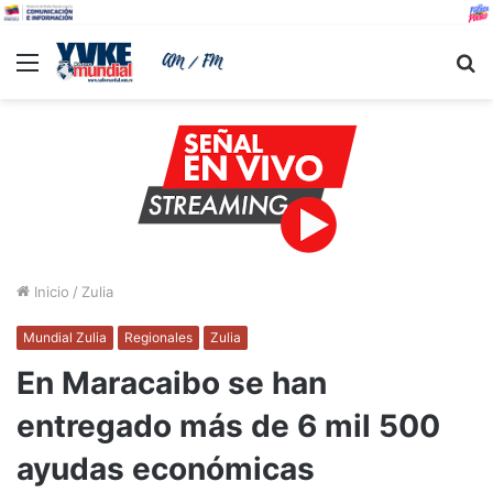
Menu
B
Inicio
/
Zulia
Mundial Zulia
Regionales
Zulia
En Maracaibo se han
entregado más de 6 mil 500
ayudas económicas