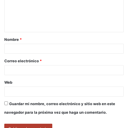
e
n
t
a
Nombre
*
r
i
o
Correo electrónico
*
*
Web
Guardar mi nombre, correo electrónico y sitio web en este
navegador para la próxima vez que haga un comentario.