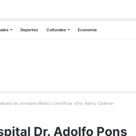
nales
Deportes
Culturales
Economía
alizará las Jornadas Médico Científicas «Dra. Nancy Cadena»
pital Dr. Adolfo Pons