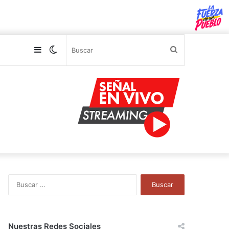
Sidebar
Switch
Buscar
skin
B
u
s
c
a
Nuestras Redes Sociales