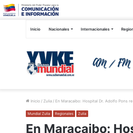
Inicio
Nacionales
Internacionales
Regio
Inicio
/
Zulia
/
En Maracaibo: Hospital Dr. Adolfo Pons re
Mundial Zulia
Regionales
Zulia
En Maracaibo: Hos