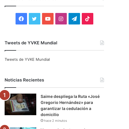
r
:
F
T
Y
I
T
T
a
w
o
n
e
i
c
i
u
s
l
k
Tweets de YVKE Mundial
e
t
T
t
e
T
Tweets de YVKE Mundial
b
t
u
a
g
o
o
e
b
g
r
k
Noticias Recientes
o
r
e
r
a
Saime despliega la Ruta «José
k
a
m
Gregorio Hernández» para
garantizar la cedulación a
m
domicilio
hace 2 minutos