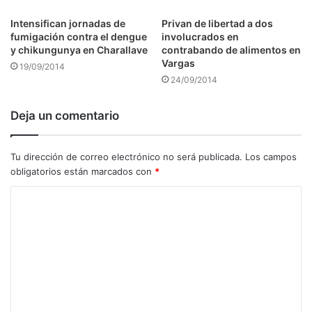
Intensifican jornadas de
Privan de libertad a dos
fumigación contra el dengue
involucrados en
y chikungunya en Charallave
contrabando de alimentos en
Vargas
19/09/2014
24/09/2014
Deja un comentario
Tu dirección de correo electrónico no será publicada.
Los campos
obligatorios están marcados con
*
C
o
m
e
n
t