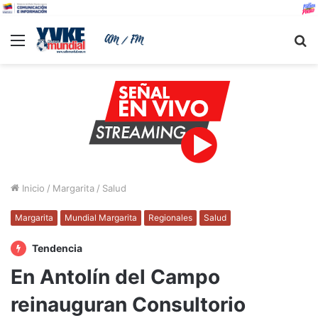
Menu
B
Inicio
/
Margarita
/
Salud
Margarita
Mundial Margarita
Regionales
Salud
Tendencia
En Antolín del Campo
reinauguran Consultorio