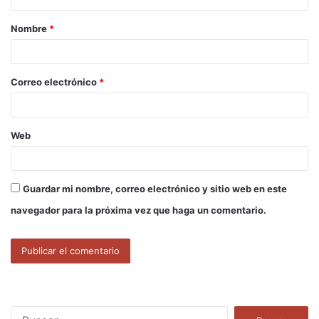
a
Nombre
*
r
i
o
Correo electrónico
*
*
Web
Guardar mi nombre, correo electrónico y sitio web en este
navegador para la próxima vez que haga un comentario.
B