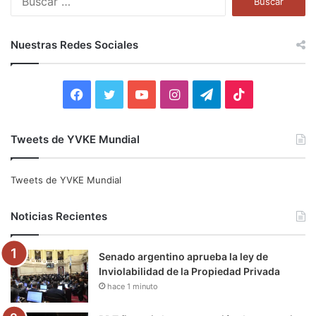
u
s
c
Nuestras Redes Sociales
a
r
:
F
T
Y
I
T
T
a
w
o
n
e
i
Tweets de YVKE Mundial
c
i
u
s
l
k
e
t
T
t
e
T
Tweets de YVKE Mundial
b
t
u
a
g
o
Noticias Recientes
o
e
b
g
r
k
Senado argentino aprueba la ley de
o
r
e
r
a
Inviolabilidad de la Propiedad Privada
hace 1 minuto
k
a
m