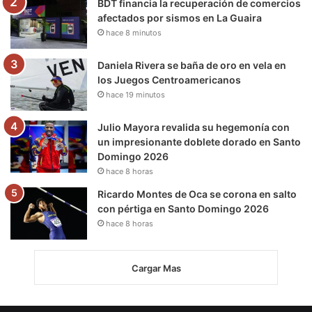
m
BDT financia la recuperación de comercios
afectados por sismos en La Guaira
hace 8 minutos
Daniela Rivera se baña de oro en vela en
los Juegos Centroamericanos
hace 19 minutos
Julio Mayora revalida su hegemonía con
un impresionante doblete dorado en Santo
Domingo 2026
hace 8 horas
Ricardo Montes de Oca se corona en salto
con pértiga en Santo Domingo 2026
hace 8 horas
Cargar Mas