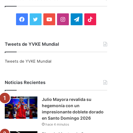
r
:
F
T
Y
I
T
T
a
w
o
n
e
i
c
i
u
s
l
k
Tweets de YVKE Mundial
e
t
T
t
e
T
Tweets de YVKE Mundial
b
t
u
a
g
o
o
e
b
g
r
k
Noticias Recientes
o
r
e
r
a
Julio Mayora revalida su
k
a
m
hegemonía con un
impresionante doblete dorado
m
en Santo Domingo 2026
hace 4 minutos