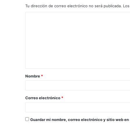
Tu dirección de correo electrónico no será publicada.
Los
C
o
m
e
n
t
a
Nombre
*
r
i
o
Correo electrónico
*
*
Guardar mi nombre, correo electrónico y sitio web en