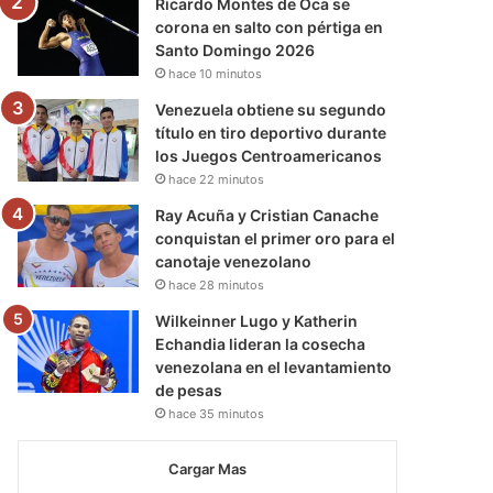
Ricardo Montes de Oca se
corona en salto con pértiga en
Santo Domingo 2026
hace 10 minutos
Venezuela obtiene su segundo
título en tiro deportivo durante
los Juegos Centroamericanos
hace 22 minutos
Ray Acuña y Cristian Canache
conquistan el primer oro para el
canotaje venezolano
hace 28 minutos
Wilkeinner Lugo y Katherin
Echandia lideran la cosecha
venezolana en el levantamiento
de pesas
hace 35 minutos
Cargar Mas