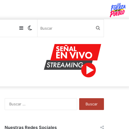
Sidebar
Switch
Buscar
skin
B
u
s
c
a
Nuestras Redes Sociales