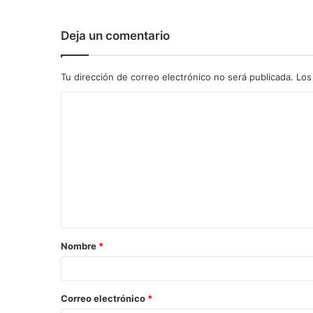
Deja un comentario
Tu dirección de correo electrónico no será publicada.
Los
C
o
m
e
n
t
a
Nombre
*
r
i
o
Correo electrónico
*
*