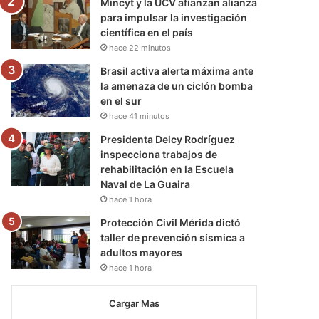
Mincyt y la UCV afianzan alianza
para impulsar la investigación
científica en el país
hace 22 minutos
Brasil activa alerta máxima ante
la amenaza de un ciclón bomba
en el sur
hace 41 minutos
Presidenta Delcy Rodríguez
inspecciona trabajos de
rehabilitación en la Escuela
Naval de La Guaira
hace 1 hora
Protección Civil Mérida dictó
taller de prevención sísmica a
adultos mayores
hace 1 hora
Cargar Mas