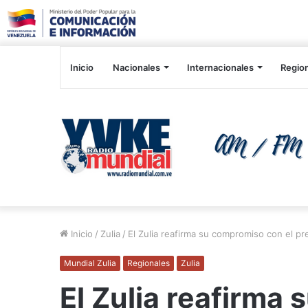
Inicio
Nacionales
Internacionales
Regio
Inicio
/
Zulia
/
El Zulia reafirma su compromiso con el p
Mundial Zulia
Regionales
Zulia
El Zulia reafirma