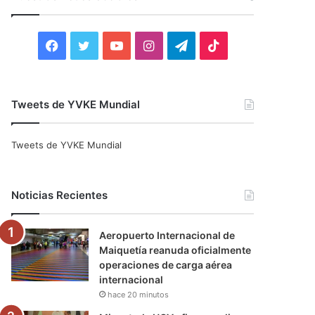
r
:
F
T
Y
I
T
T
a
w
o
n
e
i
c
i
u
s
l
k
Tweets de YVKE Mundial
e
t
T
t
e
T
Tweets de YVKE Mundial
b
t
u
a
g
o
o
e
b
g
r
k
Noticias Recientes
o
r
e
r
a
Aeropuerto Internacional de
k
a
m
Maiquetía reanuda oficialmente
operaciones de carga aérea
m
internacional
hace 20 minutos