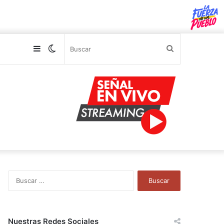
Sidebar
Switch
Buscar
skin
B
u
s
c
a
Nuestras Redes Sociales