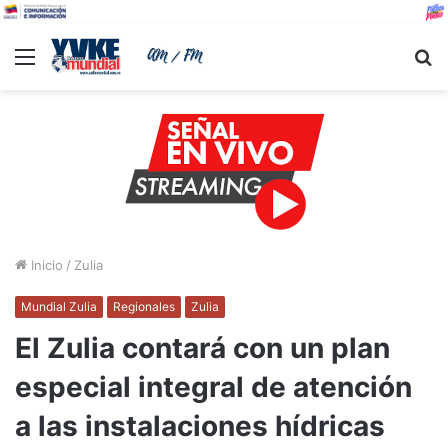
Menu
B
Inicio
/
Zulia
Mundial Zulia
Regionales
Zulia
El Zulia contará con un plan
especial integral de atención
a las instalaciones hídricas