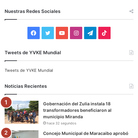
s
c
Nuestras Redes Sociales
a
r
:
F
T
Y
I
T
T
a
w
o
n
e
i
Tweets de YVKE Mundial
c
i
u
s
l
k
e
t
T
t
e
T
Tweets de YVKE Mundial
b
t
u
a
g
o
Noticias Recientes
o
e
b
g
r
k
Gobernación del Zulia instala 18
o
r
e
r
a
transformadores beneficiaron al
municipio Miranda
k
a
m
hace 32 segundos
m
Concejo Municipal de Maracaibo aprobó