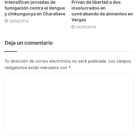
Intensifican jornadas de
Privan de libertad a dos
fumigación contra el dengue
involucrados en
y chikungunya en Charallave
contrabando de alimentos en
Vargas
19/09/2014
24/09/2014
Deja un comentario
Tu dirección de correo electrónico no será publicada.
Los campos
obligatorios están marcados con
*
C
o
m
e
n
t
a